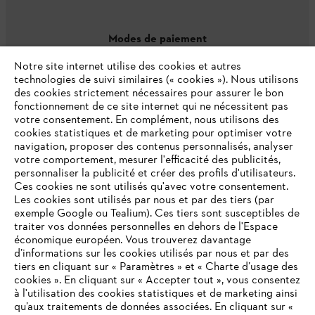
Modes de paiement
Notre site internet utilise des cookies et autres
technologies de suivi similaires (« cookies »). Nous utilisons
des cookies strictement nécessaires pour assurer le bon
fonctionnement de ce site internet qui ne nécessitent pas
votre consentement. En complément, nous utilisons des
cookies statistiques et de marketing pour optimiser votre
navigation, proposer des contenus personnalisés, analyser
votre comportement, mesurer l'efficacité des publicités,
personnaliser la publicité et créer des profils d'utilisateurs.
L'Entreprise
Ces cookies ne sont utilisés qu'avec votre consentement.
Les cookies sont utilisés par nous et par des tiers (par
exemple Google ou Tealium). Ces tiers sont susceptibles de
traiter vos données personnelles en dehors de l'Espace
économique européen. Vous trouverez davantage
Questions / Réponses
d’informations sur les cookies utilisés par nous et par des
tiers en cliquant sur « Paramètres » et « Charte d’usage des
cookies ». En cliquant sur « Accepter tout », vous consentez
à l'utilisation des cookies statistiques et de marketing ainsi
Service
qu’aux traitements de données associées. En cliquant sur «