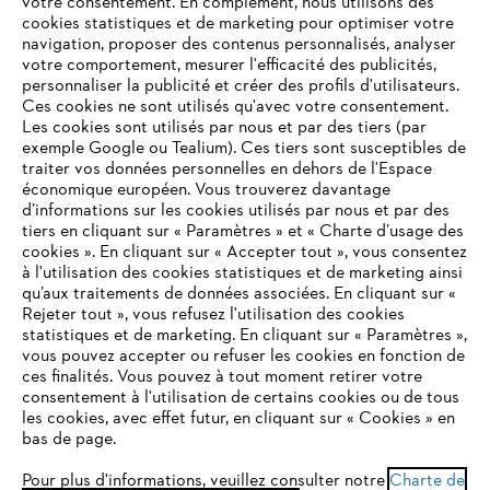
votre consentement. En complément, nous utilisons des
cookies statistiques et de marketing pour optimiser votre
navigation, proposer des contenus personnalisés, analyser
votre comportement, mesurer l'efficacité des publicités,
personnaliser la publicité et créer des profils d'utilisateurs.
L'Entreprise
Ces cookies ne sont utilisés qu'avec votre consentement.
Les cookies sont utilisés par nous et par des tiers (par
exemple Google ou Tealium). Ces tiers sont susceptibles de
traiter vos données personnelles en dehors de l'Espace
économique européen. Vous trouverez davantage
Questions / Réponses
d’informations sur les cookies utilisés par nous et par des
tiers en cliquant sur « Paramètres » et « Charte d’usage des
cookies ». En cliquant sur « Accepter tout », vous consentez
à l'utilisation des cookies statistiques et de marketing ainsi
Service
qu’aux traitements de données associées. En cliquant sur «
VOTRE NAVIGATEUR INTERNET
Rejeter tout », vous refusez l'utilisation des cookies
N'EST PLUS PRIS EN CHARGE
statistiques et de marketing. En cliquant sur « Paramètres »,
vous pouvez accepter ou refuser les cookies en fonction de
ces finalités. Vous pouvez à tout moment retirer votre
consentement à l'utilisation de certains cookies ou de tous
Vous utilisez un navigateur Internet que nous ne prenons plus
Conditions Générales de Vente
les cookies, avec effet futur, en cliquant sur « Cookies » en
en charge, et certaines fonctionnalités de notre site ne
bas de page.
peuvent fonctionner correctement. Pour une utilisation
Politique de protection des données
optimale de notre site, nous vous recommandons de passer à
Pour plus d'informations, veuillez consulter notre
Charte de