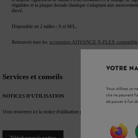
réglables et la plaque dorsale élastique s'adaptant aux mouvements
élevé.
Disponible en 2 tailles : S et M/L.
Retrouvez tous les
accessoires ADVANCE X-FLEX compatible
VOTRE NA
Services et conseils
Vous utilisez un 
site ne peuvent f
NOTICES D’UTILISATION
de passer à l'un d
Vous trouverez ici la notice d'utilisation pour ce produit STIHL
Télécharger la notice