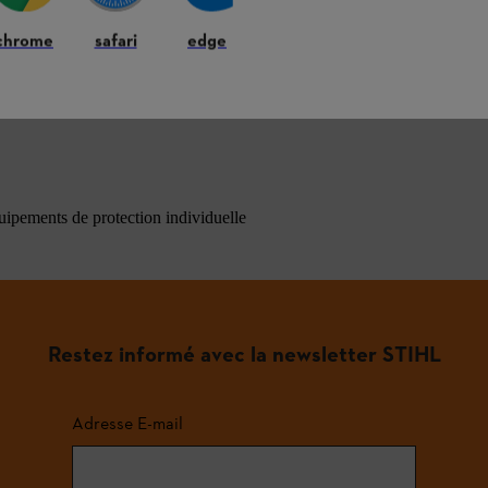
chrome
safari
edge
ons les plus fréquemment posées
quipements de protection individuelle
Restez informé avec la newsletter STIHL
Adresse E-mail