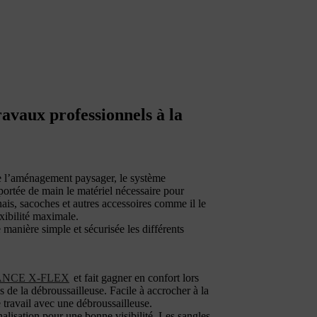
travaux professionnels à la
de l’aménagement paysager, le système
ée de main le matériel nécessaire pour
rnais, sacoches et autres accessoires comme il le
exibilité maximale.
manière simple et sécurisée les différents
VANCE X-FLEX
et fait gagner en confort lors
s de la débroussailleuse. Facile à accrocher à la
de travail avec une débroussailleuse.
alisation pour une bonne visibilité. Les sangles