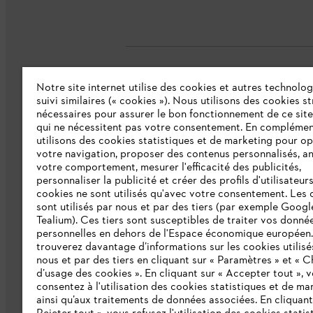
Notre site internet utilise des cookies et autres technolog
L'Entreprise
suivi similaires (« cookies »). Nous utilisons des cookies s
nécessaires pour assurer le bon fonctionnement de ce site
qui ne nécessitent pas votre consentement. En complémen
Collections STIHL
utilisons des cookies statistiques et de marketing pour op
votre navigation, proposer des contenus personnalisés, a
Qui sommes-nous ?
votre comportement, mesurer l'efficacité des publicités,
personnaliser la publicité et créer des profils d'utilisateur
Presse
cookies ne sont utilisés qu'avec votre consentement. Les 
sont utilisés par nous et par des tiers (par exemple Googl
Ligne Intégrité STIHL
Tealium). Ces tiers sont susceptibles de traiter vos donné
Programme partenaire STIHL
personnelles en dehors de l'Espace économique européen
trouverez davantage d’informations sur les cookies utilisé
nous et par des tiers en cliquant sur « Paramètres » et « C
Déclaration d'accessibilité
d’usage des cookies ». En cliquant sur « Accepter tout », 
consentez à l'utilisation des cookies statistiques et de ma
ainsi qu’aux traitements de données associées. En cliquant