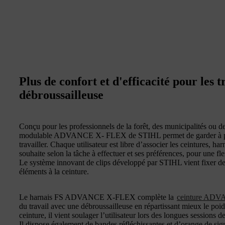
Plus de confort et d'efficacité pour les 
débroussailleuse
Conçu pour les professionnels de la forêt, des municipalités ou 
modulable ADVANCE X- FLEX de STIHL permet de garder à port
travailler. Chaque utilisateur est libre d’associer les ceintures, ha
souhaite selon la tâche à effectuer et ses préférences, pour une fl
Le système innovant de clips développé par STIHL vient fixer de 
éléments à la ceinture.
Le harnais FS ADVANCE X-FLEX complète la
ceinture AD
du travail avec une débroussailleuse en répartissant mieux le poid
ceinture, il vient soulager l’utilisateur lors des longues sessions 
Il dispose également de bandes réfléchissantes et d’orange de sign