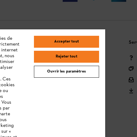
ies de
Accepter tout
Questions / Réponses
Ser
trictement
 internet
t, nous
Rejeter tout
Moyens de paiement
timiser
nalyser
Livraison
Ouvrir les paramètres
s. Ces
Droit de rétractation et retour
cookies
e ou
Réclamations & Garantie
es
STIHL Orange Deals
. Vous
s par
STIHL notices d'utilisation
harte
vous
rketing
 sur «