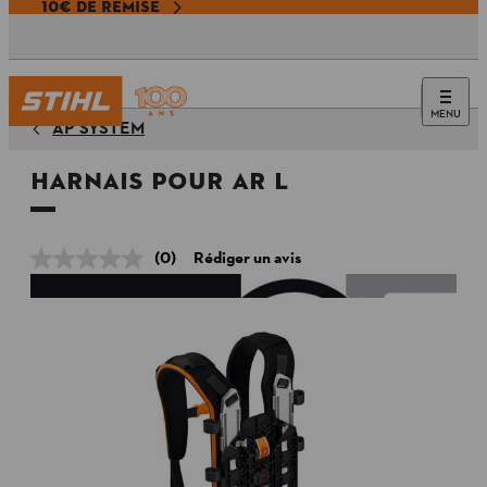
10€ DE REMISE
MENU
AP SYSTEM
Harnais pour AR L
(0)
Rédiger un avis