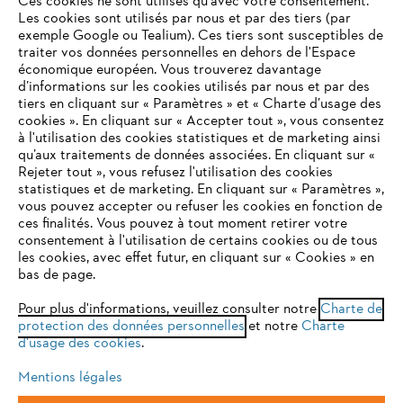
Ces cookies ne sont utilisés qu'avec votre consentement.
Les cookies sont utilisés par nous et par des tiers (par
exemple Google ou Tealium). Ces tiers sont susceptibles de
traiter vos données personnelles en dehors de l'Espace
économique européen. Vous trouverez davantage
Questions / Réponses
d’informations sur les cookies utilisés par nous et par des
tiers en cliquant sur « Paramètres » et « Charte d’usage des
cookies ». En cliquant sur « Accepter tout », vous consentez
à l'utilisation des cookies statistiques et de marketing ainsi
Service
qu’aux traitements de données associées. En cliquant sur «
VOTRE NAVIGATEUR INTERNET
Rejeter tout », vous refusez l'utilisation des cookies
N'EST PLUS PRIS EN CHARGE
statistiques et de marketing. En cliquant sur « Paramètres »,
vous pouvez accepter ou refuser les cookies en fonction de
ces finalités. Vous pouvez à tout moment retirer votre
consentement à l'utilisation de certains cookies ou de tous
Vous utilisez un navigateur Internet que nous ne prenons plus
les cookies, avec effet futur, en cliquant sur « Cookies » en
Conditions Générales de Vente
en charge, et certaines fonctionnalités de notre site ne
bas de page.
peuvent fonctionner correctement. Pour une utilisation
Politique de protection des données
optimale de notre site, nous vous recommandons de passer à
Pour plus d'informations, veuillez consulter notre
Charte de
protection des données personnelles
l'un des navigateurs suivants :
et notre
Charte
Mentions légales
Cookies
d'usage des cookies
.
Conditions de garantie
Informations juridiques
Mentions légales
firefox
chrome