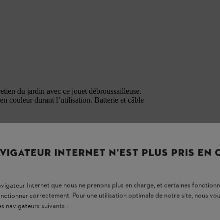
tien du jardin avec ce jouet débroussailleuse.
 couleur durant l’utilisation. Batterie et câble
VIGATEUR INTERNET N'EST PLUS PRIS EN
ion limitée.
navigateur Internet que nous ne prenons plus en charge, et certaines fonctionn
onctionner correctement. Pour une utilisation optimale de notre site, nous 
es navigateurs suivants :