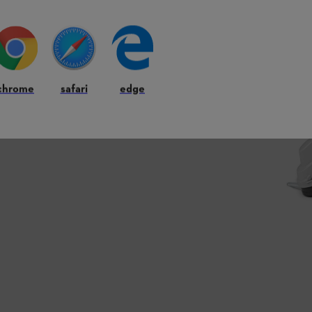
chrome
safari
edge