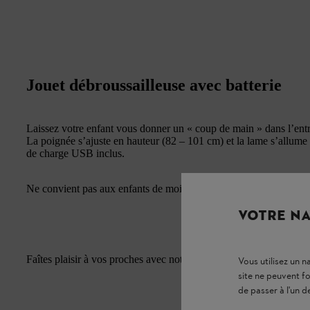
Jouet débroussailleuse avec batterie
Laissez votre enfant vous donner un « coup de main » dans l’entre
La poignée s’ajuste en hauteur (82 – 101 cm) et la lame s’allume en
de charge USB inclus.
Ne convient pas aux enfants de moins de 3 ans.
VOTRE NA
Faîtes plaisir à vos proches avec notre
Collection de Noël
en édit
Vous utilisez un 
site ne peuvent f
de passer à l'un d