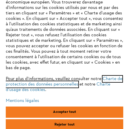
économique européen. Vous trouverez davantage
Questions / Réponses
d’informations sur les cookies utilisés par nous et par des
tiers en cliquant sur « Paramètres » et « Charte d’usage des
cookies ». En cliquant sur « Accepter tout », vous consentez
à l'utilisation des cookies statistiques et de marketing ainsi
Service
qu’aux traitements de données associées. En cliquant sur «
VOTRE NAVIGATEUR INTERNET
Rejeter tout », vous refusez l'utilisation des cookies
N'EST PLUS PRIS EN CHARGE
statistiques et de marketing. En cliquant sur « Paramètres »,
vous pouvez accepter ou refuser les cookies en fonction de
ces finalités. Vous pouvez à tout moment retirer votre
consentement à l'utilisation de certains cookies ou de tous
Vous utilisez un navigateur Internet que nous ne prenons plus
Conditions Générales de Vente
les cookies, avec effet futur, en cliquant sur « Cookies » en
en charge, et certaines fonctionnalités de notre site ne
bas de page.
peuvent fonctionner correctement. Pour une utilisation
Politique de protection des données
optimale de notre site, nous vous recommandons de passer à
Pour plus d'informations, veuillez consulter notre
Charte de
protection des données personnelles
l'un des navigateurs suivants :
et notre
Charte
Mentions légales
Cookies
d'usage des cookies
.
Conditions de garantie
Informations juridiques
Mentions légales
firefox
chrome
Accepter tout
ANDREAS STIHL SAS, 1 rue des Epinettes, ZI Nord de Torcy, 77200
safari
edge
Torcy, France
Rejeter tout