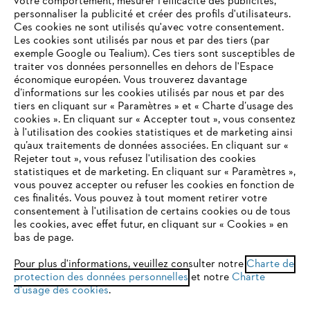
votre comportement, mesurer l'efficacité des publicités,
personnaliser la publicité et créer des profils d'utilisateurs.
L'Entreprise
Ces cookies ne sont utilisés qu'avec votre consentement.
Les cookies sont utilisés par nous et par des tiers (par
exemple Google ou Tealium). Ces tiers sont susceptibles de
traiter vos données personnelles en dehors de l'Espace
économique européen. Vous trouverez davantage
Questions / Réponses
d’informations sur les cookies utilisés par nous et par des
tiers en cliquant sur « Paramètres » et « Charte d’usage des
cookies ». En cliquant sur « Accepter tout », vous consentez
à l'utilisation des cookies statistiques et de marketing ainsi
Service
qu’aux traitements de données associées. En cliquant sur «
VOTRE NAVIGATEUR INTERNET
Rejeter tout », vous refusez l'utilisation des cookies
N'EST PLUS PRIS EN CHARGE
statistiques et de marketing. En cliquant sur « Paramètres »,
vous pouvez accepter ou refuser les cookies en fonction de
ces finalités. Vous pouvez à tout moment retirer votre
consentement à l'utilisation de certains cookies ou de tous
Vous utilisez un navigateur Internet que nous ne prenons plus
les cookies, avec effet futur, en cliquant sur « Cookies » en
Conditions Générales de Vente
en charge, et certaines fonctionnalités de notre site ne
bas de page.
peuvent fonctionner correctement. Pour une utilisation
Politique de protection des données
optimale de notre site, nous vous recommandons de passer à
Pour plus d'informations, veuillez consulter notre
Charte de
protection des données personnelles
l'un des navigateurs suivants :
et notre
Charte
Mentions légales
Cookies
d'usage des cookies
.