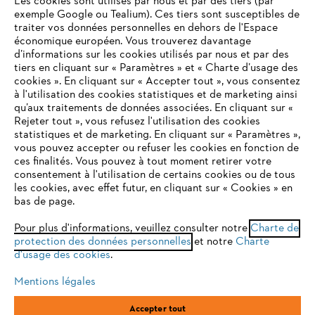
Les cookies sont utilisés par nous et par des tiers (par
exemple Google ou Tealium). Ces tiers sont susceptibles de
traiter vos données personnelles en dehors de l'Espace
économique européen. Vous trouverez davantage
Questions / Réponses
d’informations sur les cookies utilisés par nous et par des
tiers en cliquant sur « Paramètres » et « Charte d’usage des
cookies ». En cliquant sur « Accepter tout », vous consentez
à l'utilisation des cookies statistiques et de marketing ainsi
Service
qu’aux traitements de données associées. En cliquant sur «
VOTRE NAVIGATEUR INTERNET
Rejeter tout », vous refusez l'utilisation des cookies
N'EST PLUS PRIS EN CHARGE
statistiques et de marketing. En cliquant sur « Paramètres »,
vous pouvez accepter ou refuser les cookies en fonction de
ces finalités. Vous pouvez à tout moment retirer votre
consentement à l'utilisation de certains cookies ou de tous
Vous utilisez un navigateur Internet que nous ne prenons plus
Conditions Générales de Vente
les cookies, avec effet futur, en cliquant sur « Cookies » en
en charge, et certaines fonctionnalités de notre site ne
bas de page.
peuvent fonctionner correctement. Pour une utilisation
Politique de protection des données
optimale de notre site, nous vous recommandons de passer à
Pour plus d'informations, veuillez consulter notre
Charte de
protection des données personnelles
l'un des navigateurs suivants :
et notre
Charte
Mentions légales
Cookies
d'usage des cookies
.
Conditions de garantie
Informations juridiques
Mentions légales
firefox
chrome
Accepter tout