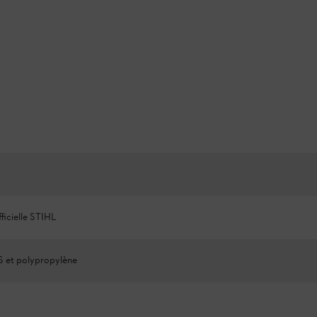
ficielle STIHL
S et polypropylène