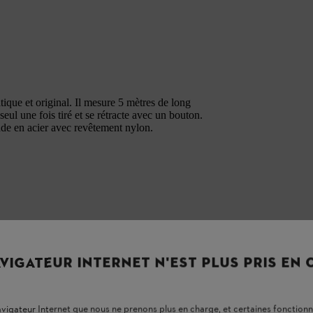
ique et original. Il mesure 5 mètres de long
eul une fois tiré et se rétracte avec un bouton.
nde en acier avec revêtement nylon.
VIGATEUR INTERNET N'EST PLUS PRIS EN
navigateur Internet que nous ne prenons plus en charge, et certaines fonctionn