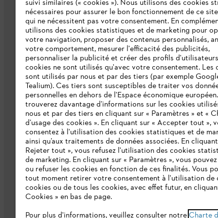
L'Entreprise
suivi similaires (« cookies »). Nous utilisons des cookies s
nécessaires pour assurer le bon fonctionnement de ce site
qui ne nécessitent pas votre consentement. En complémen
Collections STIHL
utilisons des cookies statistiques et de marketing pour op
votre navigation, proposer des contenus personnalisés, a
Qui sommes-nous ?
votre comportement, mesurer l'efficacité des publicités,
personnaliser la publicité et créer des profils d'utilisateur
Presse
cookies ne sont utilisés qu'avec votre consentement. Les 
sont utilisés par nous et par des tiers (par exemple Googl
Ligne Intégrité STIHL
Tealium). Ces tiers sont susceptibles de traiter vos donné
Programme partenaire STIHL
personnelles en dehors de l'Espace économique européen
trouverez davantage d’informations sur les cookies utilisé
nous et par des tiers en cliquant sur « Paramètres » et « C
Déclaration d'accessibilité
d’usage des cookies ». En cliquant sur « Accepter tout », 
consentez à l'utilisation des cookies statistiques et de ma
ainsi qu’aux traitements de données associées. En cliquant
Rejeter tout », vous refusez l'utilisation des cookies statis
de marketing. En cliquant sur « Paramètres », vous pouve
ou refuser les cookies en fonction de ces finalités. Vous p
tout moment retirer votre consentement à l'utilisation de 
cookies ou de tous les cookies, avec effet futur, en cliquan
Cookies » en bas de page.
Conditions Générales de Vente
Politi
Pour plus d'informations, veuillez consulter notre
Charte 