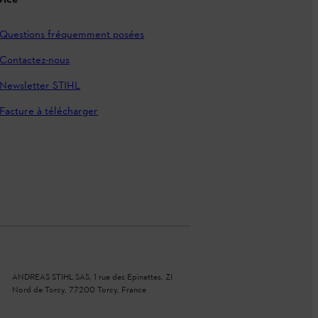
vice
Questions fréquemment posées
Contactez-nous
Newsletter STIHL
Facture à télécharger
ANDREAS STIHL SAS, 1 rue des Epinettes, ZI
Nord de Torcy, 77200 Torcy, France