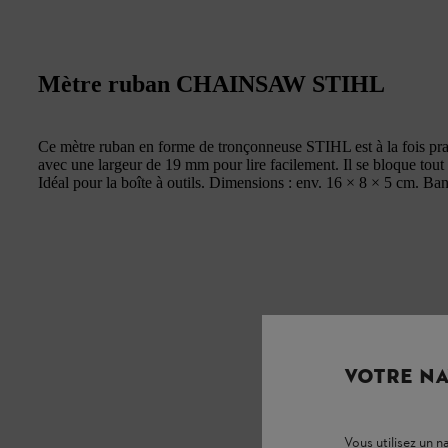
Mètre ruban CHAINSAW STIHL
Ce mètre ruban en forme de tronçonneuse STIHL est à la fois prat
avec une largeur de 19 mm pour lire facilement. Il se bloque tout s
Idéal pour la boîte à outils. Dimensions : env. 16 × 8 × 5 cm. Ba
VOTRE NA
Vous utilisez un 