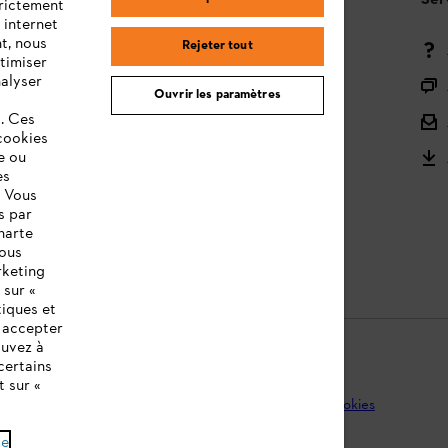
Questions / Réponses
Ser
trictement
 internet
t, nous
Rejeter tout
Moyens de paiement
timiser
nalyser
Livraison
Ouvrir les paramètres
s. Ces
Droit de rétractation et retour
cookies
e ou
Réclamations & Garantie
es
STIHL Orange Deals
. Vous
s par
STIHL notices d'utilisation
harte
vous
rketing
 sur «
tiques et
z accepter
ouvez à
certains
t sur «
que de protection des données
Mentions légales
Cookies
de