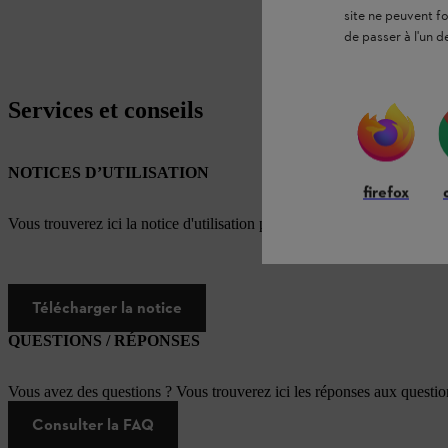
site ne peuvent f
de passer à l'un d
Services et conseils
NOTICES D’UTILISATION
firefox
Vous trouverez ici la notice d'utilisation pour ce produit STIHL
Télécharger la notice
QUESTIONS / RÉPONSES
Vous avez des questions ? Vous trouverez ici les réponses aux questi
Consulter la FAQ