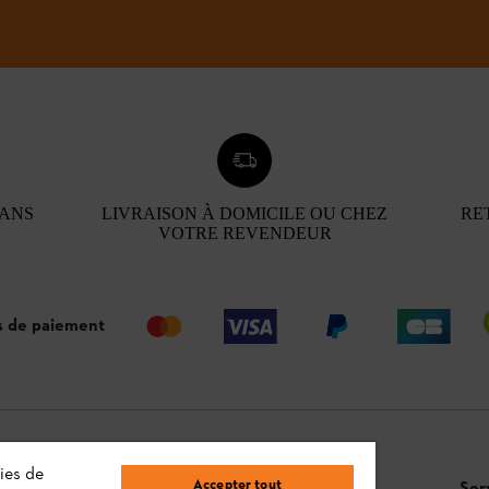
 ANS
LIVRAISON À DOMICILE OU CHEZ
RE
VOTRE REVENDEUR
 de paiement
ies de
Accepter tout