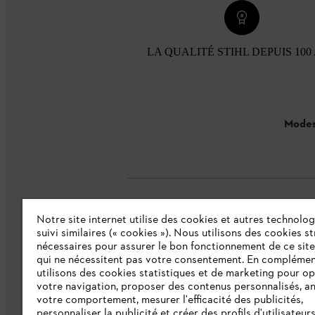
LA QUALITÉ STIHL DEPUIS 100
Modes
Notre site internet utilise des cookies et autres technolog
L'Entreprise
suivi similaires (« cookies »). Nous utilisons des cookies s
nécessaires pour assurer le bon fonctionnement de ce site
qui ne nécessitent pas votre consentement. En complémen
Collections STIHL
utilisons des cookies statistiques et de marketing pour op
votre navigation, proposer des contenus personnalisés, a
Qui sommes-nous ?
votre comportement, mesurer l'efficacité des publicités,
personnaliser la publicité et créer des profils d'utilisateur
Presse