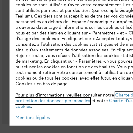
cookies ne sont utilisés qu'avec votre consentement. Les 
sont utilisés par nous et par des tiers (par exemple Googl
Ligne Intégrité STIHL
Tealium). Ces tiers sont susceptibles de traiter vos donné
Programme partenaire STIHL
personnelles en dehors de l'Espace économique européen
trouverez davantage d’informations sur les cookies utilisé
nous et par des tiers en cliquant sur « Paramètres » et « C
Déclaration d'accessibilité
d’usage des cookies ». En cliquant sur « Accepter tout », 
consentez à l'utilisation des cookies statistiques et de ma
ainsi qu’aux traitements de données associées. En cliquant
Rejeter tout », vous refusez l'utilisation des cookies statis
de marketing. En cliquant sur « Paramètres », vous pouve
ou refuser les cookies en fonction de ces finalités. Vous p
tout moment retirer votre consentement à l'utilisation de 
cookies ou de tous les cookies, avec effet futur, en cliquan
Cookies » en bas de page.
Conditions Générales de Vente
Politi
Pour plus d'informations, veuillez consulter notre
Charte 
Conditions de garantie
Informations ju
protection des données personnelles
et notre
Charte d'us
cookies
.
Mentions légales