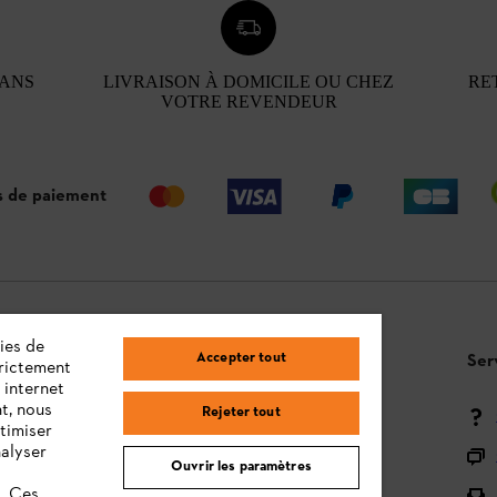
 ANS
LIVRAISON À DOMICILE OU CHEZ
RE
VOTRE REVENDEUR
 de paiement
ies de
Accepter tout
Questions / Réponses
Ser
trictement
 internet
t, nous
Rejeter tout
Moyens de paiement
timiser
nalyser
Livraison
Ouvrir les paramètres
s. Ces
Droit de rétractation et retour