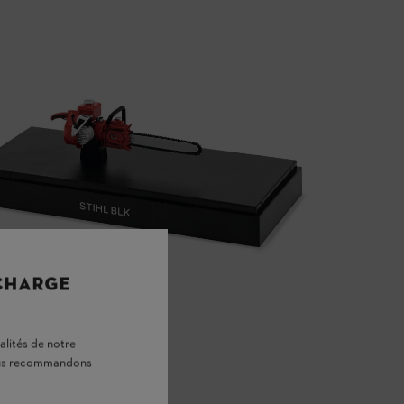
 CHARGE
alités de notre
vous recommandons