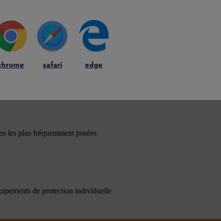
chrome
safari
edge
ons les plus fréquemment posées
quipements de protection individuelle