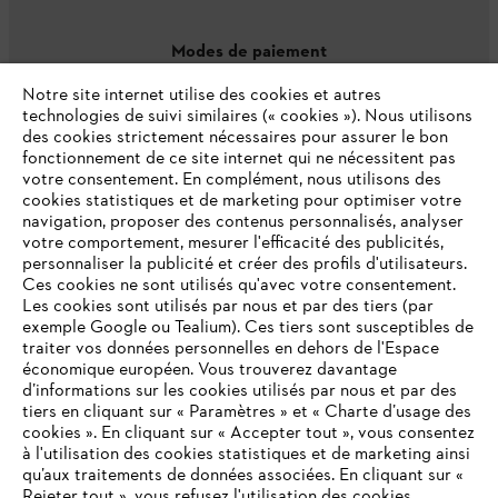
Modes de paiement
Notre site internet utilise des cookies et autres
technologies de suivi similaires (« cookies »). Nous utilisons
des cookies strictement nécessaires pour assurer le bon
fonctionnement de ce site internet qui ne nécessitent pas
votre consentement. En complément, nous utilisons des
cookies statistiques et de marketing pour optimiser votre
navigation, proposer des contenus personnalisés, analyser
votre comportement, mesurer l'efficacité des publicités,
personnaliser la publicité et créer des profils d'utilisateurs.
L'Entreprise
Ces cookies ne sont utilisés qu'avec votre consentement.
Les cookies sont utilisés par nous et par des tiers (par
exemple Google ou Tealium). Ces tiers sont susceptibles de
traiter vos données personnelles en dehors de l'Espace
économique européen. Vous trouverez davantage
Questions / Réponses
d’informations sur les cookies utilisés par nous et par des
tiers en cliquant sur « Paramètres » et « Charte d’usage des
cookies ». En cliquant sur « Accepter tout », vous consentez
à l'utilisation des cookies statistiques et de marketing ainsi
Service
qu’aux traitements de données associées. En cliquant sur «
VOTRE NAVIGATEUR INTERNET
Rejeter tout », vous refusez l'utilisation des cookies