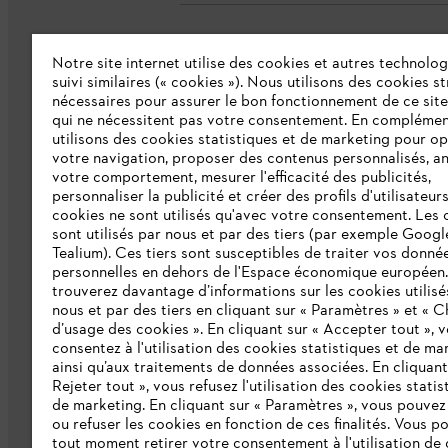
Notre site internet utilise des cookies et autres technolog
L'Entreprise
suivi similaires (« cookies »). Nous utilisons des cookies s
nécessaires pour assurer le bon fonctionnement de ce site
qui ne nécessitent pas votre consentement. En complémen
Collections STIHL
utilisons des cookies statistiques et de marketing pour op
votre navigation, proposer des contenus personnalisés, a
Qui sommes-nous ?
votre comportement, mesurer l'efficacité des publicités,
personnaliser la publicité et créer des profils d'utilisateur
Presse
cookies ne sont utilisés qu'avec votre consentement. Les 
Ligne Intégrité STIHL
sont utilisés par nous et par des tiers (par exemple Googl
Tealium). Ces tiers sont susceptibles de traiter vos donné
Programme partenaire STIHL
personnelles en dehors de l'Espace économique européen
trouverez davantage d’informations sur les cookies utilisé
nous et par des tiers en cliquant sur « Paramètres » et « C
Déclaration d'accessibilité
d’usage des cookies ». En cliquant sur « Accepter tout », 
consentez à l'utilisation des cookies statistiques et de ma
ainsi qu’aux traitements de données associées. En cliquant
Rejeter tout », vous refusez l'utilisation des cookies statis
de marketing. En cliquant sur « Paramètres », vous pouve
ou refuser les cookies en fonction de ces finalités. Vous p
tout moment retirer votre consentement à l'utilisation de 