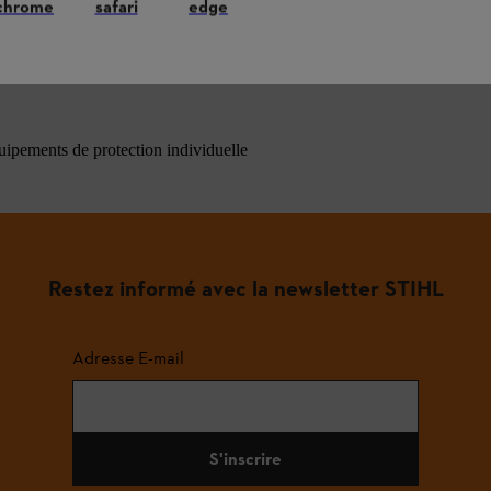
chrome
safari
edge
ons les plus fréquemment posées
quipements de protection individuelle
Restez informé avec la newsletter STIHL
Adresse E-mail
S'inscrire