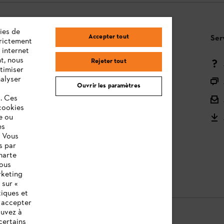
ies de
Accepter tout
Questions / Réponses
Ser
trictement
 internet
t, nous
Rejeter tout
Moyens de paiement
timiser
nalyser
Livraison
Ouvrir les paramètres
s. Ces
Droit de rétractation et retour
cookies
Réclamations & Garantie
e ou
es
STIHL Orange Deals
. Vous
s par
STIHL notices d'utilisation
harte
vous
rketing
 sur «
tiques et
z accepter
ouvez à
certains