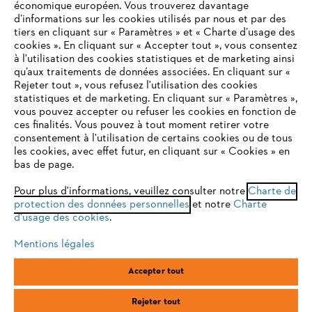
économique européen. Vous trouverez davantage
Questions / Réponses
d’informations sur les cookies utilisés par nous et par des
tiers en cliquant sur « Paramètres » et « Charte d’usage des
cookies ». En cliquant sur « Accepter tout », vous consentez
à l'utilisation des cookies statistiques et de marketing ainsi
Service
qu’aux traitements de données associées. En cliquant sur «
VOTRE NAVIGATEUR INTERNET
Rejeter tout », vous refusez l'utilisation des cookies
N'EST PLUS PRIS EN CHARGE
statistiques et de marketing. En cliquant sur « Paramètres »,
vous pouvez accepter ou refuser les cookies en fonction de
ces finalités. Vous pouvez à tout moment retirer votre
consentement à l'utilisation de certains cookies ou de tous
Vous utilisez un navigateur Internet que nous ne prenons plus
Conditions Générales de Vente
les cookies, avec effet futur, en cliquant sur « Cookies » en
en charge, et certaines fonctionnalités de notre site ne
bas de page.
peuvent fonctionner correctement. Pour une utilisation
Politique de protection des données
optimale de notre site, nous vous recommandons de passer à
Pour plus d'informations, veuillez consulter notre
Charte de
protection des données personnelles
l'un des navigateurs suivants :
et notre
Charte
Mentions légales
Cookies
d'usage des cookies
.
Conditions de garantie
Informations juridiques
Mentions légales
firefox
chrome
Accepter tout
ANDREAS STIHL SAS, 1 rue des Epinettes, ZI Nord de Torcy, 77200
safari
edge
Torcy, France
Rejeter tout