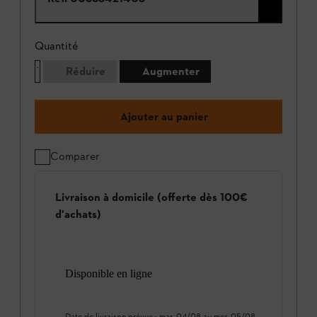
Quantité
Réduire
Augmenter
Ajouter au panier
Comparer
Livraison à domicile (offerte dès 100€
d'achats)
Disponible en ligne
Date de livraison prévue :
mar. 04/08
au
mer. 05/08