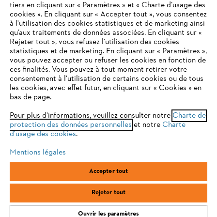
tiers en cliquant sur « Paramètres » et « Charte d’usage des
cookies ». En cliquant sur « Accepter tout », vous consentez
à l'utilisation des cookies statistiques et de marketing ainsi
Service
qu’aux traitements de données associées. En cliquant sur «
VOTRE NAVIGATEUR INTERNET
Rejeter tout », vous refusez l'utilisation des cookies
N'EST PLUS PRIS EN CHARGE
statistiques et de marketing. En cliquant sur « Paramètres »,
vous pouvez accepter ou refuser les cookies en fonction de
ces finalités. Vous pouvez à tout moment retirer votre
consentement à l'utilisation de certains cookies ou de tous
Vous utilisez un navigateur Internet que nous ne prenons plus
les cookies, avec effet futur, en cliquant sur « Cookies » en
Conditions Générales de Vente
en charge, et certaines fonctionnalités de notre site ne
bas de page.
peuvent fonctionner correctement. Pour une utilisation
Politique de protection des données
optimale de notre site, nous vous recommandons de passer à
Pour plus d'informations, veuillez consulter notre
Charte de
protection des données personnelles
l'un des navigateurs suivants :
et notre
Charte
Mentions légales
Cookies
d'usage des cookies
.
Conditions de garantie
Informations juridiques
Mentions légales
firefox
chrome
Accepter tout
ANDREAS STIHL SAS, 1 rue des Epinettes, ZI Nord de Torcy, 77200
safari
edge
Torcy, France
Rejeter tout
Ouvrir les paramètres