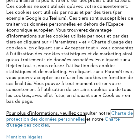
personnaliser la publicité et créer des profils d'utilisateurs.
L'Entreprise
Ces cookies ne sont utilisés qu'avec votre consentement.
Les cookies sont utilisés par nous et par des tiers (par
exemple Google ou Tealium). Ces tiers sont susceptibles de
traiter vos données personnelles en dehors de l'Espace
économique européen. Vous trouverez davantage
Questions / Réponses
d’informations sur les cookies utilisés par nous et par des
tiers en cliquant sur « Paramètres » et « Charte d’usage des
cookies ». En cliquant sur « Accepter tout », vous consentez
à l'utilisation des cookies statistiques et de marketing ainsi
Service
qu’aux traitements de données associées. En cliquant sur «
VOTRE NAVIGATEUR INTERNET
Rejeter tout », vous refusez l'utilisation des cookies
N'EST PLUS PRIS EN CHARGE
statistiques et de marketing. En cliquant sur « Paramètres »,
vous pouvez accepter ou refuser les cookies en fonction de
ces finalités. Vous pouvez à tout moment retirer votre
consentement à l'utilisation de certains cookies ou de tous
Vous utilisez un navigateur Internet que nous ne prenons plus
Conditions Générales de Vente
les cookies, avec effet futur, en cliquant sur « Cookies » en
en charge, et certaines fonctionnalités de notre site ne
bas de page.
peuvent fonctionner correctement. Pour une utilisation
Politique de protection des données
optimale de notre site, nous vous recommandons de passer à
Pour plus d'informations, veuillez consulter notre
Charte de
protection des données personnelles
l'un des navigateurs suivants :
et notre
Charte
Mentions légales
Cookies
d'usage des cookies
.
Conditions de garantie
Informations juridiques
Mentions légales