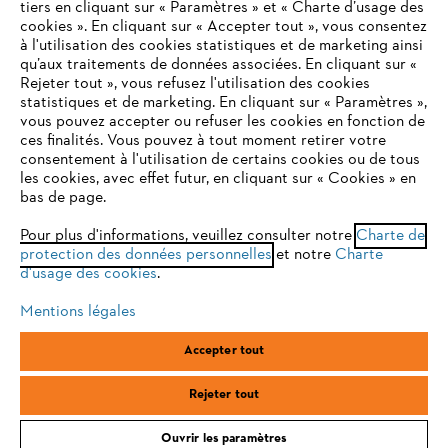
tiers en cliquant sur « Paramètres » et « Charte d’usage des
cookies ». En cliquant sur « Accepter tout », vous consentez
à l'utilisation des cookies statistiques et de marketing ainsi
Service
qu’aux traitements de données associées. En cliquant sur «
VOTRE NAVIGATEUR INTERNET
Rejeter tout », vous refusez l'utilisation des cookies
N'EST PLUS PRIS EN CHARGE
statistiques et de marketing. En cliquant sur « Paramètres »,
vous pouvez accepter ou refuser les cookies en fonction de
ces finalités. Vous pouvez à tout moment retirer votre
consentement à l'utilisation de certains cookies ou de tous
Vous utilisez un navigateur Internet que nous ne prenons plus
Conditions Générales de Vente
les cookies, avec effet futur, en cliquant sur « Cookies » en
en charge, et certaines fonctionnalités de notre site ne
bas de page.
peuvent fonctionner correctement. Pour une utilisation
Politique de protection des données
optimale de notre site, nous vous recommandons de passer à
Pour plus d'informations, veuillez consulter notre
Charte de
protection des données personnelles
l'un des navigateurs suivants :
et notre
Charte
Mentions légales
Cookies
d'usage des cookies
.
Conditions de garantie
Informations juridiques
Mentions légales
firefox
chrome
Accepter tout
ANDREAS STIHL SAS, 1 rue des Epinettes, ZI Nord de Torcy, 77200
safari
edge
Torcy, France
Rejeter tout
Ouvrir les paramètres