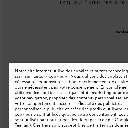
LA QUALITÉ STIHL DEPUIS 100
Modes
Notre site internet utilise des cookies et autres technolog
L'Entreprise
suivi similaires (« cookies »). Nous utilisons des cookies s
nécessaires pour assurer le bon fonctionnement de ce site
qui ne nécessitent pas votre consentement. En complémen
Collections STIHL
utilisons des cookies statistiques et de marketing pour op
votre navigation, proposer des contenus personnalisés, a
Qui sommes-nous ?
votre comportement, mesurer l'efficacité des publicités,
personnaliser la publicité et créer des profils d'utilisateur
Presse
cookies ne sont utilisés qu'avec votre consentement. Les 
Ligne Intégrité STIHL
sont utilisés par nous et par des tiers (par exemple Googl
Tealium). Ces tiers sont susceptibles de traiter vos donné