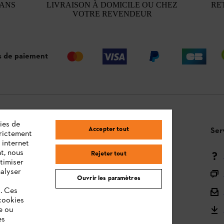
 ANS
LIVRAISON À DOMICILE OU CHEZ
RE
VOTRE REVENDEUR
 de paiement
ies de
Accepter tout
Questions / Réponses
Ser
trictement
 internet
t, nous
Rejeter tout
Moyens de paiement
timiser
nalyser
Livraison
Ouvrir les paramètres
s. Ces
Droit de rétractation et retour
cookies
Réclamations & Garantie
e ou
es