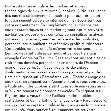
ANDREAS STIHL SAS, 1 rue des Epinettes, ZI Nord de Torcy, 77200
Notre site internet utilise des cookies et autres
Torcy, France
technologies de suivi similaires (« cookies »). Nous utilisons
des cookies strictement nécessaires pour assurer le bon
fonctionnement de ce site internet qui ne nécessitent pas
votre consentement. En complément, nous utilisons des
cookies statistiques et de marketing pour optimiser votre
navigation, proposer des contenus personnalisés, analyser
votre comportement, mesurer l'efficacité des publicités,
personnaliser la publicité et créer des profils d'utilisateurs.
Ces cookies ne sont utilisés qu'avec votre consentement.
Les cookies sont utilisés par nous et par des tiers (par
exemple Google ou Tealium). Ces tiers sont susceptibles de
traiter vos données personnelles en dehors de l'Espace
économique européen. Vous trouverez davantage
d’informations sur les cookies utilisés par nous et par des
tiers en cliquant sur « Paramètres » et « Charte d’usage des
cookies ». En cliquant sur « Accepter tout », vous consentez
à l'utilisation des cookies statistiques et de marketing ainsi
qu’aux traitements de données associées. En cliquant sur «
VOTRE NAVIGATEUR INTERNET
Rejeter tout », vous refusez l'utilisation des cookies
N'EST PLUS PRIS EN CHARGE
statistiques et de marketing. En cliquant sur « Paramètres »,
vous pouvez accepter ou refuser les cookies en fonction de
ces finalités. Vous pouvez à tout moment retirer votre