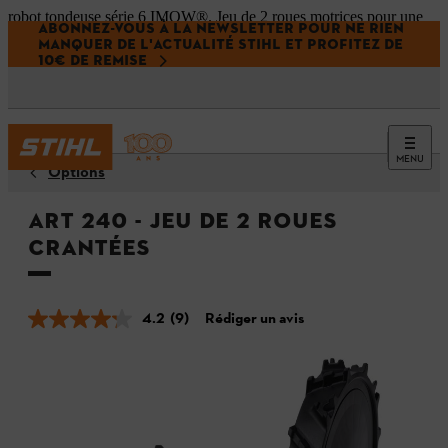
robot tondeuse série 6 IMOW®. Jeu de 2 roues motrices pour une
ABONNEZ-VOUS À LA NEWSLETTER POUR NE RIEN
meilleure capacité tout-terrain."/>
robot tondeuse série 6 IMOW®.
MANQUER DE L'ACTUALITÉ STIHL ET PROFITEZ DE
Jeu de 2 roues motrices pour une meilleure capacité tout-terrain."/>
10€ DE REMISE
MENU
Options
ART 240 - Jeu de 2 roues
crantées
4.2
(9)
Rédiger un avis