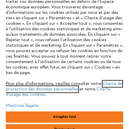
traiter vos données personnelles en dehors de l'Espace
économique européen. Vous trouverez davantage
d’informations sur les cookies utilisés par nous et par des
Questions / Réponses
tiers en cliquant sur « Paramètres » et « Charte d’usage des
cookies ». En cliquant sur « Accepter tout », vous consentez
à l'utilisation des cookies statistiques et de marketing ainsi
qu’aux traitements de données associées. En cliquant sur «
VOTRE NAVIGATEUR INTERNET
Rejeter tout », vous refusez l'utilisation des cookies
Service
N'EST PLUS PRIS EN CHARGE
statistiques et de marketing. En cliquant sur « Paramètres »,
vous pouvez accepter ou refuser les cookies en fonction de
ces finalités. Vous pouvez à tout moment retirer votre
consentement à l'utilisation de certains cookies ou de tous
Vous utilisez un navigateur Internet que nous ne prenons plus
les cookies, avec effet futur, en cliquant sur « Cookies » en
en charge, et certaines fonctionnalités de notre site ne
bas de page.
Conditions Générales de Vente
peuvent fonctionner correctement. Pour une utilisation
optimale de notre site, nous vous recommandons de passer à
Pour plus d'informations, veuillez consulter notre
Charte de
Politique de protection des données
protection des données personnelles
l'un des navigateurs suivants :
et notre
Charte
d'usage des cookies
.
Mentions légales
Cookies
Mentions légales
firefox
chrome
Conditions de garantie
Informations juridiques
Accepter tout
safari
edge