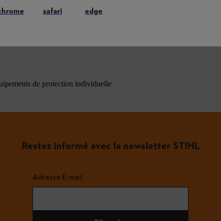
chrome
safari
edge
ons les plus fréquemment posées
quipements de protection individuelle
Restez informé avec la newsletter STIHL
Adresse E-mail