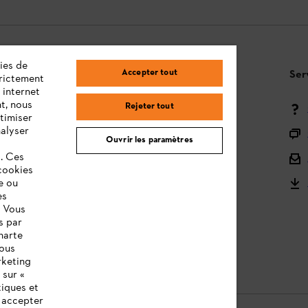
ies de
Accepter tout
Questions / Réponses
Ser
trictement
 internet
t, nous
Rejeter tout
Moyens de paiement
timiser
nalyser
Livraison
Ouvrir les paramètres
s. Ces
Droit de rétractation et retour
cookies
e ou
Réclamations & Garantie
es
STIHL Orange Deals
. Vous
s par
STIHL notices d'utilisation
harte
vous
rketing
 sur «
tiques et
z accepter