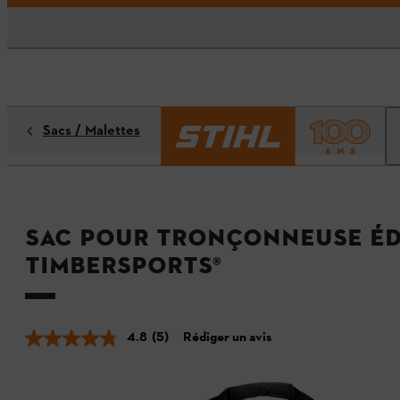
Sacs / Malettes
Sac pour tronçonneuse éd
Timbersports®
4.8
(5)
Rédiger un avis