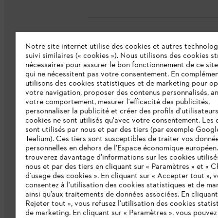
Notre site internet utilise des cookies et autres technolog
L'Entreprise
suivi similaires (« cookies »). Nous utilisons des cookies s
nécessaires pour assurer le bon fonctionnement de ce site
qui ne nécessitent pas votre consentement. En complémen
Collections STIHL
utilisons des cookies statistiques et de marketing pour op
votre navigation, proposer des contenus personnalisés, a
Qui sommes-nous ?
votre comportement, mesurer l'efficacité des publicités,
personnaliser la publicité et créer des profils d'utilisateur
Presse
cookies ne sont utilisés qu'avec votre consentement. Les 
sont utilisés par nous et par des tiers (par exemple Googl
Ligne Intégrité STIHL
Tealium). Ces tiers sont susceptibles de traiter vos donné
Programme partenaire STIHL
personnelles en dehors de l'Espace économique européen
trouverez davantage d’informations sur les cookies utilisé
nous et par des tiers en cliquant sur « Paramètres » et « C
Déclaration d'accessibilité
d’usage des cookies ». En cliquant sur « Accepter tout », 
consentez à l'utilisation des cookies statistiques et de ma
ainsi qu’aux traitements de données associées. En cliquant
Rejeter tout », vous refusez l'utilisation des cookies statis
de marketing. En cliquant sur « Paramètres », vous pouve