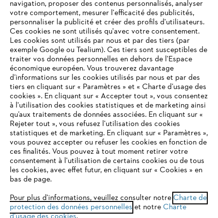
navigation, proposer des contenus personnalisés, analyser
votre comportement, mesurer l'efficacité des publicités,
personnaliser la publicité et créer des profils d'utilisateurs.
L'Entreprise
Ces cookies ne sont utilisés qu'avec votre consentement.
Les cookies sont utilisés par nous et par des tiers (par
exemple Google ou Tealium). Ces tiers sont susceptibles de
traiter vos données personnelles en dehors de l'Espace
économique européen. Vous trouverez davantage
Questions / Réponses
d’informations sur les cookies utilisés par nous et par des
tiers en cliquant sur « Paramètres » et « Charte d’usage des
cookies ». En cliquant sur « Accepter tout », vous consentez
à l'utilisation des cookies statistiques et de marketing ainsi
Service
qu’aux traitements de données associées. En cliquant sur «
VOTRE NAVIGATEUR INTERNET
Rejeter tout », vous refusez l'utilisation des cookies
N'EST PLUS PRIS EN CHARGE
statistiques et de marketing. En cliquant sur « Paramètres »,
vous pouvez accepter ou refuser les cookies en fonction de
ces finalités. Vous pouvez à tout moment retirer votre
consentement à l'utilisation de certains cookies ou de tous
Vous utilisez un navigateur Internet que nous ne prenons plus
les cookies, avec effet futur, en cliquant sur « Cookies » en
Conditions Générales de Vente
en charge, et certaines fonctionnalités de notre site ne
bas de page.
peuvent fonctionner correctement. Pour une utilisation
Politique de protection des données
optimale de notre site, nous vous recommandons de passer à
Pour plus d'informations, veuillez consulter notre
Charte de
protection des données personnelles
l'un des navigateurs suivants :
et notre
Charte
Mentions légales
Cookies
d'usage des cookies
.