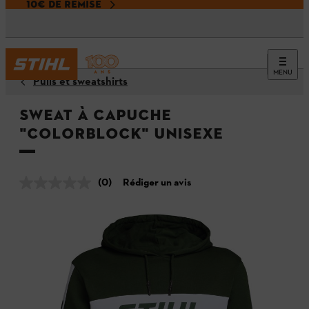
10€ DE REMISE
MENU
Pulls et sweatshirts
Sweat à capuche
"COLORBLOCK" unisexe
(0)
Rédiger un avis