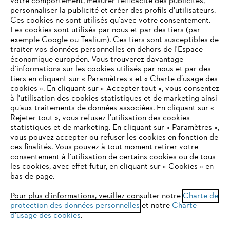
votre comportement, mesurer l'efficacité des publicités,
personnaliser la publicité et créer des profils d'utilisateurs.
L'Entreprise
Ces cookies ne sont utilisés qu'avec votre consentement.
Les cookies sont utilisés par nous et par des tiers (par
exemple Google ou Tealium). Ces tiers sont susceptibles de
traiter vos données personnelles en dehors de l'Espace
économique européen. Vous trouverez davantage
Questions / Réponses
d’informations sur les cookies utilisés par nous et par des
tiers en cliquant sur « Paramètres » et « Charte d’usage des
cookies ». En cliquant sur « Accepter tout », vous consentez
à l'utilisation des cookies statistiques et de marketing ainsi
Service
qu’aux traitements de données associées. En cliquant sur «
VOTRE NAVIGATEUR INTERNET
Rejeter tout », vous refusez l'utilisation des cookies
N'EST PLUS PRIS EN CHARGE
statistiques et de marketing. En cliquant sur « Paramètres »,
vous pouvez accepter ou refuser les cookies en fonction de
ces finalités. Vous pouvez à tout moment retirer votre
consentement à l'utilisation de certains cookies ou de tous
Vous utilisez un navigateur Internet que nous ne prenons plus
Conditions Générales de Vente
les cookies, avec effet futur, en cliquant sur « Cookies » en
en charge, et certaines fonctionnalités de notre site ne
bas de page.
peuvent fonctionner correctement. Pour une utilisation
Politique de protection des données
optimale de notre site, nous vous recommandons de passer à
Pour plus d'informations, veuillez consulter notre
Charte de
protection des données personnelles
l'un des navigateurs suivants :
et notre
Charte
Mentions légales
Cookies
d'usage des cookies
.