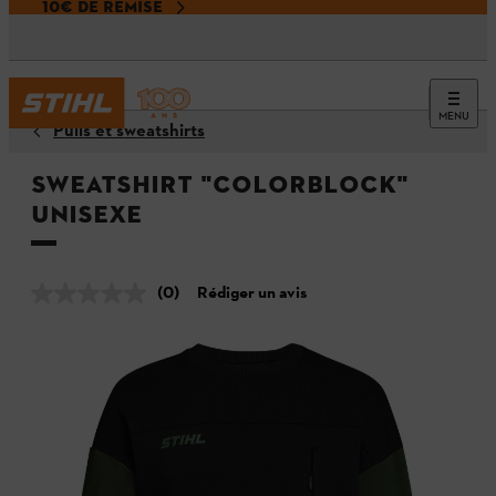
10€ DE REMISE
MENU
Pulls et sweatshirts
Sweatshirt "COLORBLOCK"
unisexe
(0)
Rédiger un avis