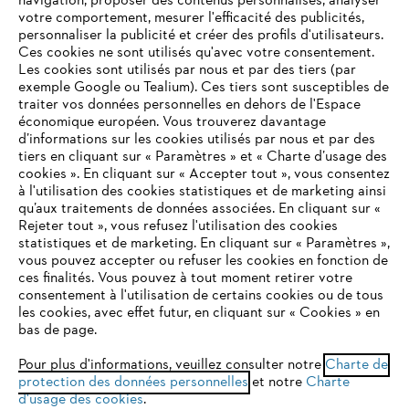
navigation, proposer des contenus personnalisés, analyser
votre comportement, mesurer l'efficacité des publicités,
personnaliser la publicité et créer des profils d'utilisateurs.
L'Entreprise
Ces cookies ne sont utilisés qu'avec votre consentement.
Les cookies sont utilisés par nous et par des tiers (par
exemple Google ou Tealium). Ces tiers sont susceptibles de
traiter vos données personnelles en dehors de l'Espace
économique européen. Vous trouverez davantage
Questions / Réponses
d’informations sur les cookies utilisés par nous et par des
tiers en cliquant sur « Paramètres » et « Charte d’usage des
cookies ». En cliquant sur « Accepter tout », vous consentez
à l'utilisation des cookies statistiques et de marketing ainsi
Service
qu’aux traitements de données associées. En cliquant sur «
VOTRE NAVIGATEUR INTERNET
Rejeter tout », vous refusez l'utilisation des cookies
N'EST PLUS PRIS EN CHARGE
statistiques et de marketing. En cliquant sur « Paramètres »,
vous pouvez accepter ou refuser les cookies en fonction de
ces finalités. Vous pouvez à tout moment retirer votre
consentement à l'utilisation de certains cookies ou de tous
Vous utilisez un navigateur Internet que nous ne prenons plus
Conditions Générales de Vente
les cookies, avec effet futur, en cliquant sur « Cookies » en
en charge, et certaines fonctionnalités de notre site ne
bas de page.
peuvent fonctionner correctement. Pour une utilisation
Politique de protection des données
optimale de notre site, nous vous recommandons de passer à
Pour plus d'informations, veuillez consulter notre
Charte de
protection des données personnelles
l'un des navigateurs suivants :
et notre
Charte
Mentions légales
Cookies
d'usage des cookies
.