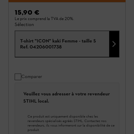
15,90 €
Le prix comprend la TVA de 20%.
Sélection
T-shirt "ICON" kaki Femme - taille S
Ref.
04206001738
Comparer
Veuillez vous adresser à votre revendeur
STIHL local.
Ce produit est uniquement disponible chez les
revendeurs spécialisés agréés STIHL. Contactez nos
revendeurs, ils vous informeront sur la disponibilité de ce
produit.