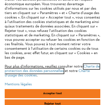
économique européen. Vous trouverez davantage
Questions / Réponses
d’informations sur les cookies utilisés par nous et par des
tiers en cliquant sur « Paramètres » et « Charte d’usage des
cookies ». En cliquant sur « Accepter tout », vous consentez
à l'utilisation des cookies statistiques et de marketing ainsi
Service
qu’aux traitements de données associées. En cliquant sur «
VOTRE NAVIGATEUR INTERNET
Rejeter tout », vous refusez l'utilisation des cookies
N'EST PLUS PRIS EN CHARGE
statistiques et de marketing. En cliquant sur « Paramètres »,
vous pouvez accepter ou refuser les cookies en fonction de
ces finalités. Vous pouvez à tout moment retirer votre
consentement à l'utilisation de certains cookies ou de tous
Vous utilisez un navigateur Internet que nous ne prenons plus
Conditions Générales de Vente
les cookies, avec effet futur, en cliquant sur « Cookies » en
en charge, et certaines fonctionnalités de notre site ne
bas de page.
peuvent fonctionner correctement. Pour une utilisation
Politique de protection des données
optimale de notre site, nous vous recommandons de passer à
Pour plus d'informations, veuillez consulter notre
Charte de
protection des données personnelles
l'un des navigateurs suivants :
et notre
Charte
Mentions légales
Cookies
d'usage des cookies
.
Conditions de garantie
Informations juridiques
Mentions légales
firefox
chrome
Accepter tout
ANDREAS STIHL SAS, 1 rue des Epinettes, ZI Nord de Torcy, 77200
safari
edge
Torcy, France
Rejeter tout