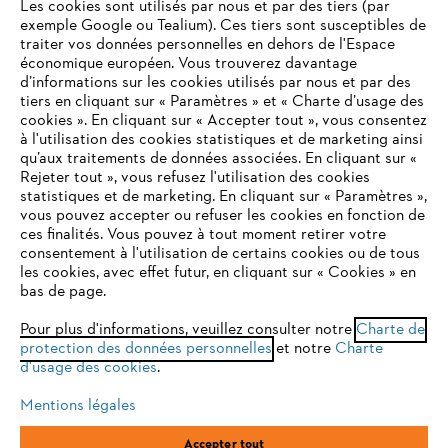
Les cookies sont utilisés par nous et par des tiers (par
exemple Google ou Tealium). Ces tiers sont susceptibles de
traiter vos données personnelles en dehors de l'Espace
économique européen. Vous trouverez davantage
Questions / Réponses
d’informations sur les cookies utilisés par nous et par des
tiers en cliquant sur « Paramètres » et « Charte d’usage des
cookies ». En cliquant sur « Accepter tout », vous consentez
à l'utilisation des cookies statistiques et de marketing ainsi
Service
qu’aux traitements de données associées. En cliquant sur «
VOTRE NAVIGATEUR INTERNET
Rejeter tout », vous refusez l'utilisation des cookies
N'EST PLUS PRIS EN CHARGE
statistiques et de marketing. En cliquant sur « Paramètres »,
vous pouvez accepter ou refuser les cookies en fonction de
ces finalités. Vous pouvez à tout moment retirer votre
consentement à l'utilisation de certains cookies ou de tous
Vous utilisez un navigateur Internet que nous ne prenons plus
Conditions Générales de Vente
les cookies, avec effet futur, en cliquant sur « Cookies » en
en charge, et certaines fonctionnalités de notre site ne
bas de page.
peuvent fonctionner correctement. Pour une utilisation
Politique de protection des données
optimale de notre site, nous vous recommandons de passer à
Pour plus d'informations, veuillez consulter notre
Charte de
protection des données personnelles
l'un des navigateurs suivants :
et notre
Charte
Mentions légales
Cookies
d'usage des cookies
.
Conditions de garantie
Informations juridiques
Mentions légales
firefox
chrome
Accepter tout