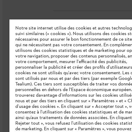
Notre site internet utilise des cookies et autres technolog
L'Entreprise
suivi similaires (« cookies »). Nous utilisons des cookies s
nécessaires pour assurer le bon fonctionnement de ce site
qui ne nécessitent pas votre consentement. En complémen
Collections STIHL
utilisons des cookies statistiques et de marketing pour op
votre navigation, proposer des contenus personnalisés, a
Qui sommes-nous ?
votre comportement, mesurer l'efficacité des publicités,
personnaliser la publicité et créer des profils d'utilisateur
Presse
cookies ne sont utilisés qu'avec votre consentement. Les 
sont utilisés par nous et par des tiers (par exemple Googl
Ligne Intégrité STIHL
Tealium). Ces tiers sont susceptibles de traiter vos donné
Programme partenaire STIHL
personnelles en dehors de l'Espace économique européen
trouverez davantage d’informations sur les cookies utilisé
nous et par des tiers en cliquant sur « Paramètres » et « C
Déclaration d'accessibilité
d’usage des cookies ». En cliquant sur « Accepter tout », 
consentez à l'utilisation des cookies statistiques et de ma
ainsi qu’aux traitements de données associées. En cliquant
Rejeter tout », vous refusez l'utilisation des cookies statis
de marketing. En cliquant sur « Paramètres », vous pouve