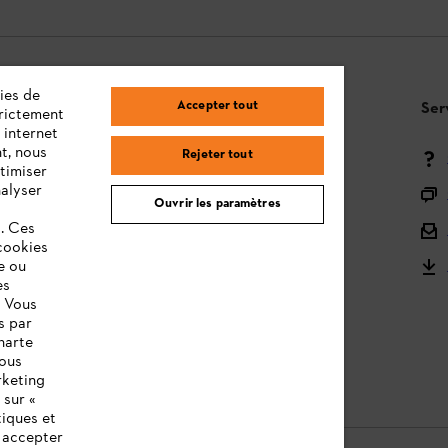
ies de
Accepter tout
Questions / Réponses
Ser
trictement
 internet
t, nous
Rejeter tout
Moyens de paiement
timiser
nalyser
Livraison
Ouvrir les paramètres
s. Ces
Droit de rétractation et retour
cookies
e ou
Réclamations & Garantie
es
STIHL Orange Deals
. Vous
s par
STIHL notices d'utilisation
harte
vous
rketing
 sur «
tiques et
z accepter