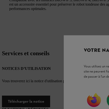
est un accessoire essentiel pour préserver le robot tondeuse des a
performances optimales.
VOTRE NA
Services et conseils
Vous utilisez un 
NOTICES D’UTILISATION
site ne peuvent f
de passer à l'un d
Vous trouverez ici la notice d'utilisation pour ce produit STIHL
Télécharger la notice