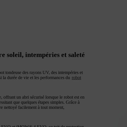
 soleil, intempéries et saleté
ot tondeuse des rayons UV, des intempéries et
nsi la durée de vie et les performances du
robot
e, offrant un abri sécurisé lorsque le robot est en
écessitant que quelques étapes simples. Grâce à
être nettoyé facilement à tout moment,
VO et iMOW® 4 EVO, ce toit de protection