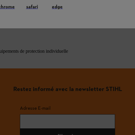
chrome
safari
edge
ons les plus fréquemment posées
quipements de protection individuelle
Restez informé avec la newsletter STIHL
Adresse E-mail