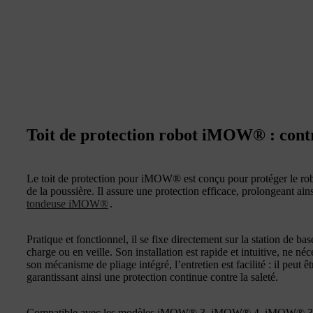
Toit de protection robot iMOW® : contre
Le toit de protection pour iMOW® est conçu pour protéger le rob
de la poussière. Il assure une protection efficace, prolongeant ai
tondeuse iMOW®
.
Pratique et fonctionnel, il se fixe directement sur la station de bas
charge ou en veille. Son installation est rapide et intuitive, ne n
son mécanisme de pliage intégré, l’entretien est facilité : il peut 
garantissant ainsi une protection continue contre la saleté.
Compatible avec les modèles iMOW® 3, iMOW® 4, iMOW® 3 E