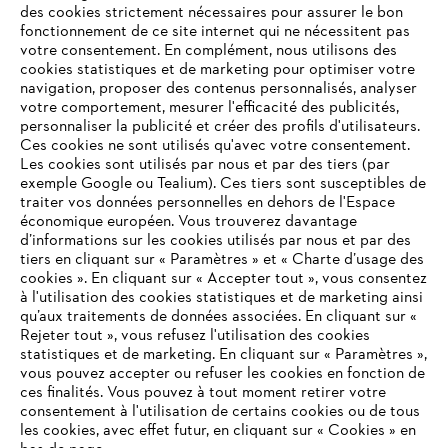
des cookies strictement nécessaires pour assurer le bon
fonctionnement de ce site internet qui ne nécessitent pas
votre consentement. En complément, nous utilisons des
cookies statistiques et de marketing pour optimiser votre
navigation, proposer des contenus personnalisés, analyser
votre comportement, mesurer l'efficacité des publicités,
personnaliser la publicité et créer des profils d'utilisateurs.
L'Entreprise
Ces cookies ne sont utilisés qu'avec votre consentement.
Les cookies sont utilisés par nous et par des tiers (par
exemple Google ou Tealium). Ces tiers sont susceptibles de
traiter vos données personnelles en dehors de l'Espace
économique européen. Vous trouverez davantage
Questions / Réponses
d’informations sur les cookies utilisés par nous et par des
tiers en cliquant sur « Paramètres » et « Charte d’usage des
cookies ». En cliquant sur « Accepter tout », vous consentez
à l'utilisation des cookies statistiques et de marketing ainsi
Service
qu’aux traitements de données associées. En cliquant sur «
VOTRE NAVIGATEUR INTERNET
Rejeter tout », vous refusez l'utilisation des cookies
N'EST PLUS PRIS EN CHARGE
statistiques et de marketing. En cliquant sur « Paramètres »,
vous pouvez accepter ou refuser les cookies en fonction de
ces finalités. Vous pouvez à tout moment retirer votre
consentement à l'utilisation de certains cookies ou de tous
Vous utilisez un navigateur Internet que nous ne prenons plus
les cookies, avec effet futur, en cliquant sur « Cookies » en
Conditions Générales de Vente
en charge, et certaines fonctionnalités de notre site ne