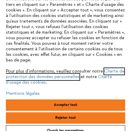
tiers en cliquant sur « Paramètres » et « Charte d’usage des
cookies ». En cliquant sur « Accepter tout », vous consentez
à l'utilisation des cookies statistiques et de marketing ainsi
Service
qu’aux traitements de données associées. En cliquant sur «
VOTRE NAVIGATEUR INTERNET
Rejeter tout », vous refusez l'utilisation des cookies
N'EST PLUS PRIS EN CHARGE
statistiques et de marketing. En cliquant sur « Paramètres »,
vous pouvez accepter ou refuser les cookies en fonction de
ces finalités. Vous pouvez à tout moment retirer votre
consentement à l'utilisation de certains cookies ou de tous
Vous utilisez un navigateur Internet que nous ne prenons plus
les cookies, avec effet futur, en cliquant sur « Cookies » en
Conditions Générales de Vente
en charge, et certaines fonctionnalités de notre site ne
bas de page.
peuvent fonctionner correctement. Pour une utilisation
Politique de protection des données
optimale de notre site, nous vous recommandons de passer à
Pour plus d'informations, veuillez consulter notre
Charte de
protection des données personnelles
l'un des navigateurs suivants :
et notre
Charte
Mentions légales
Cookies
d'usage des cookies
.
Conditions de garantie
Informations juridiques
Mentions légales
firefox
chrome
Accepter tout
ANDREAS STIHL SAS, 1 rue des Epinettes, ZI Nord de Torcy, 77200
safari
edge
Torcy, France
Rejeter tout
Ouvrir les paramètres