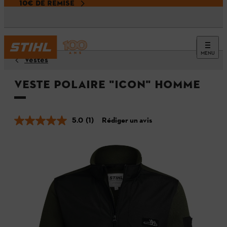
10€ DE REMISE
MENU
Vestes
Veste polaire "ICON" Homme
5.0
(1)
Rédiger un avis