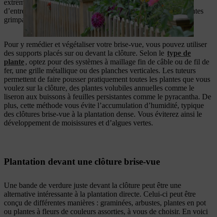
extrêmement robustes, résistantes aux intempéries et faciles
d’entretien. Toutefois, leur surface lisse ne permet pas aux plantes
grimpantes de s’y accrocher facilement.
Pour y remédier et végétaliser votre brise-vue, vous pouvez utiliser
des supports placés sur ou devant la clôture. Selon le
type de
plante
, optez pour des systèmes à maillage fin de câble ou de fil de
fer, une grille métallique ou des planches verticales. Les tuteurs
permettent de faire pousser pratiquement toutes les plantes que vous
voulez sur la clôture, des plantes volubiles annuelles comme le
liseron aux buissons à feuilles persistantes comme le pyracantha. De
plus, cette méthode vous évite l’accumulation d’humidité, typique
des clôtures brise-vue à la plantation dense. Vous éviterez ainsi le
développement de moisissures et d’algues vertes.
Plantation devant une clôture brise-vue
Une bande de verdure juste devant la clôture peut être une
alternative intéressante à la plantation directe. Celui-ci peut être
conçu de différentes manières : graminées, arbustes, plantes en pot
ou plantes à fleurs de couleurs assorties, à vous de choisir. En voici