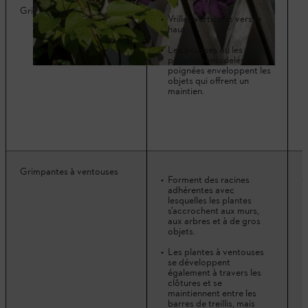
Grimpantes à vrilles
Vrilles verticales vers le
haut.
Les pousses ou les
pétioles remodelés en
poignées enveloppent les
objets qui offrent un
maintien.
Grimpantes à ventouses
Forment des racines
adhérentes avec
lesquelles les plantes
s’accrochent aux murs,
aux arbres et à de gros
objets.
Les plantes à ventouses
se développent
également à travers les
clôtures et se
maintiennent entre les
barres de treillis, mais