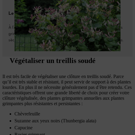
Le conseil pro STIHL
À l’automne, les clôtures à mailles serrées recouvertes de plantes
grimpantes annuelles doivent être débarrassées des pousses
sèches. Vous pouvez le faire à la main ou avec un râteau à feuilles.
Végétaliser un treillis soudé
Il est très facile de végétaliser une clôture en treillis soudé. Parce
qu’il est très stable et résistant, il peut servir de support à des plantes
lourdes. En plus il ne nécessite généralement pas d’être retendu. Ces
caractéristiques offrent une grande liberté de choix pour créer votre
clôture végétalisée, des plantes grimpantes annuelles aux plantes
grimpantes plus résistantes et persistantes :
Chèvrefeuille
Suzanne aux yeux noirs (Thunbergia alata)
Capucine
Rosier grimpant