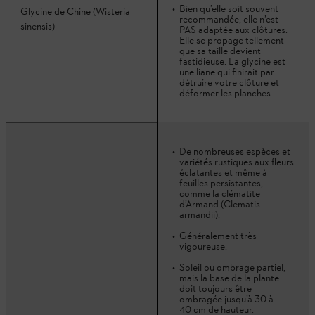
Bien qu’elle soit souvent
Glycine de Chine (Wisteria
recommandée, elle n’est
sinensis)
PAS adaptée aux clôtures.
Elle se propage tellement
que sa taille devient
fastidieuse. La glycine est
une liane qui finirait par
détruire votre clôture et
déformer les planches.
De nombreuses espèces et
variétés rustiques aux fleurs
éclatantes et même à
feuilles persistantes,
comme la clématite
d’Armand (Clematis
armandii).
Généralement très
vigoureuse.
Soleil ou ombrage partiel,
mais la base de la plante
doit toujours être
ombragée jusqu’à 30 à
40 cm de hauteur.