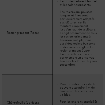
Les rosiers adorent le soleil
et les sols nourrissants.
Les rosiers aux pousses
longues et fines sont
particulièrement adaptés
aux clôtures, car ils
montent simplement
jusqu’en haut de la clôture.
Rosier grimpant (Rosa)
Il s’agit notamment de tous
les rosiers grimpants à
floraison multiple, mais
aussi des rosiers buissons
et des rosiers anglais. Le
rosier grimpant Super
Excelsa à fleurs roses offre
par exemple un brise-vue
fleuri sur la clôture de juin à
septembre.
Plante volubile persistante
pouvant atteindre 4 m de
haut avec des fleurs très
visibles.
Pour les endroits ensoleillés
Chèvrefeuille (Lonicera