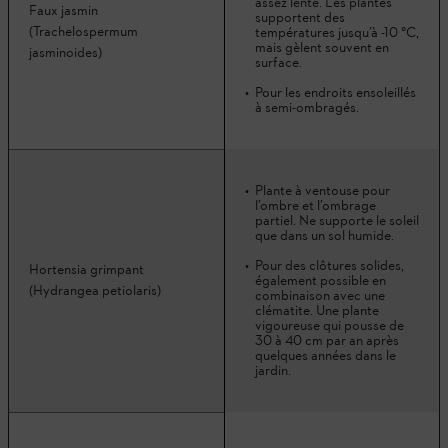
assez lente. Les plantes
Faux jasmin
supportent des
(Trachelospermum
températures jusqu’à -10 °C,
mais gèlent souvent en
jasminoides)
surface.
Pour les endroits ensoleillés
à semi-ombragés.
Plante à ventouse pour
l’ombre et l’ombrage
partiel. Ne supporte le soleil
que dans un sol humide.
Pour des clôtures solides,
Hortensia grimpant
également possible en
(Hydrangea petiolaris)
combinaison avec une
clématite. Une plante
vigoureuse qui pousse de
30 à 40 cm par an après
quelques années dans le
jardin.