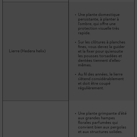
Une plante domestique
persistante, à planter à
l’ombre, qui offre une
protection visuelle très
rapide.
Sur les clôtures à planches
fines, vous devez la guider
Lierre (Hedera helix)
et la fixer pour qu’ensuite
les pousses torsadées et
dentées tiennent d’elles-
mêmes.
Au fil des années, le lierre
s’étend considérablement
et doit être coupé
régulièrement.
Une plante grimpante d’été
aux grandes hampes
florales parfumées qui
convient bien aux pergolas
et aux structures solides.