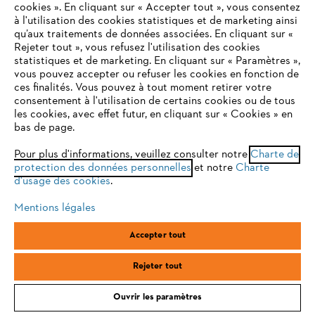
coccinea)
cookies ». En cliquant sur « Accepter tout », vous consentez
persistantes et fleurissent
à l'utilisation des cookies statistiques et de marketing ainsi
en mai et juin avec des
inflorescences blanches.
qu’aux traitements de données associées. En cliquant sur «
Ses baies lumineuses
VOTRE NAVIGATEUR INTERNET
Rejeter tout », vous refusez l'utilisation des cookies
constituent une bonne
N'EST PLUS PRIS EN CHARGE
statistiques et de marketing. En cliquant sur « Paramètres »,
source de nourriture pour
les oiseaux à l’automne.
vous pouvez accepter ou refuser les cookies en fonction de
ces finalités. Vous pouvez à tout moment retirer votre
Le pyracantha est robuste
consentement à l'utilisation de certains cookies ou de tous
et adore le plein soleil.
Vous utilisez un navigateur Internet que nous ne prenons plus
les cookies, avec effet futur, en cliquant sur « Cookies » en
en charge, et certaines fonctionnalités de notre site ne
bas de page.
peuvent fonctionner correctement. Pour une utilisation
optimale de notre site, nous vous recommandons de passer à
Plantes vivaces
Pour plus d'informations, veuillez consulter notre
Charte de
protection des données personnelles
l'un des navigateurs suivants :
et notre
Charte
d'usage des cookies
.
Ces pois vivaces grimpent
Mentions légales
jusqu’à 2 m de haut, mais se
firefox
chrome
répandent également avec
leurs racines dans le sol et
Accepter tout
doivent être coupés
régulièrement.
safari
edge
Pois vivace (Lathyrus
Rejeter tout
Ces arbustes résistent au
latifolius)
gel et se plaisent dans les
Ouvrir les paramètres
endroits ensoleillés à semi-
ombragés, qui peuvent être