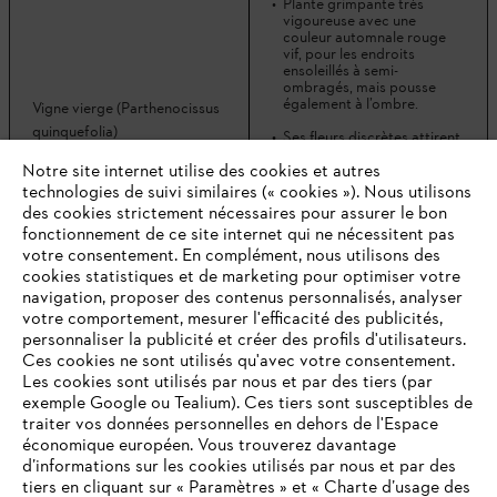
Plante grimpante très
vigoureuse avec une
couleur automnale rouge
vif, pour les endroits
ensoleillés à semi-
ombragés, mais pousse
également à l’ombre.
Vigne vierge (Parthenocissus
quinquefolia)
Ses fleurs discrètes attirent
les abeilles.
Notre site internet utilise des cookies et autres
Les plantes s’accrochent
technologies de suivi similaires (« cookies »). Nous utilisons
également aux surfaces
des cookies strictement nécessaires pour assurer le bon
lisses grâce à des
fonctionnement de ce site internet qui ne nécessitent pas
crampons.
votre consentement. En complément, nous utilisons des
cookies statistiques et de marketing pour optimiser votre
navigation, proposer des contenus personnalisés, analyser
votre comportement, mesurer l'efficacité des publicités,
Ces plantes robustes
personnaliser la publicité et créer des profils d'utilisateurs.
peuvent tout à fait
Ces cookies ne sont utilisés qu'avec votre consentement.
remplacer une clôture avec
leurs épines pointues. Vous
Les cookies sont utilisés par nous et par des tiers (par
pouvez également les
exemple Google ou Tealium). Ces tiers sont susceptibles de
utiliser pour végétaliser vos
traiter vos données personnelles en dehors de l'Espace
clôtures solides en veillant à
économique européen. Vous trouverez davantage
orienter les pousses avec
prudence.
d’informations sur les cookies utilisés par nous et par des
Pyracantha (Pyracantha
tiers en cliquant sur « Paramètres » et « Charte d’usage des
Ces plantes sont