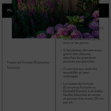
Plantes ligneuses
C’est en fait un couvre-sol à
feuilles persistantes qui
forme également des
racines adhérentes sur les
murs et les parois.
Si les plantes doivent aussi
gravir des clôtures,
attachez les premières
pousses aux planches.
Fusain de fortune (Euonymus
fortunei)
Il convient aux endroits
ensoleillés et semi-
ombragés.
Le fuseau de fortune
(Euonymus fortunei ou
Emerald Gaiety) a de belles
feuilles blanches et vertes
et pousse d’au moins 20 cm
par an.