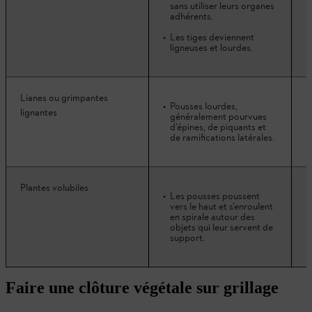
sans utiliser leurs organes
adhérents.
Les tiges deviennent
ligneuses et lourdes.
Lianes ou grimpantes
Pousses lourdes,
lignantes
généralement pourvues
d’épines, de piquants et
de ramifications latérales.
Plantes volubiles
Les pousses poussent
vers le haut et s’enroulent
en spirale autour des
objets qui leur servent de
support.
Faire une clôture végétale sur grillage