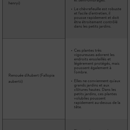
et semi-ombragés.
henryi)
Le chèvrefeuille est robuste
et facile d’entretien, il
pousse rapidement et doit
être étroitement contrôlé
dans les petits jardins.
Ces plantes très
vigoureuses adorent les
endroits ensoleillés et
légèrement protégés, mais
poussent également à
l’ombre.
Renouée d’Aubert (Fallopia
Elles ne conviennent qu’aux
aubertii)
grands jardins et aux
clôtures hautes. Dans les
petits jardins, ces plantes
volubiles poussent
rapidement au-dessus de la
tête.