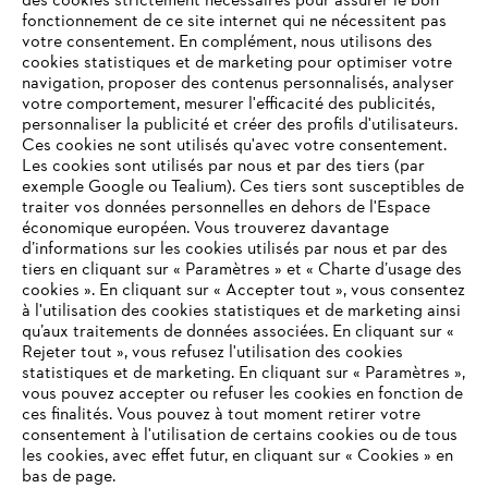
des cookies strictement nécessaires pour assurer le bon
fonctionnement de ce site internet qui ne nécessitent pas
votre consentement. En complément, nous utilisons des
cookies statistiques et de marketing pour optimiser votre
navigation, proposer des contenus personnalisés, analyser
votre comportement, mesurer l'efficacité des publicités,
personnaliser la publicité et créer des profils d'utilisateurs.
L'Entreprise
Ces cookies ne sont utilisés qu'avec votre consentement.
Les cookies sont utilisés par nous et par des tiers (par
exemple Google ou Tealium). Ces tiers sont susceptibles de
traiter vos données personnelles en dehors de l'Espace
économique européen. Vous trouverez davantage
Questions / Réponses
d’informations sur les cookies utilisés par nous et par des
tiers en cliquant sur « Paramètres » et « Charte d’usage des
cookies ». En cliquant sur « Accepter tout », vous consentez
à l'utilisation des cookies statistiques et de marketing ainsi
Service
qu’aux traitements de données associées. En cliquant sur «
VOTRE NAVIGATEUR INTERNET
Rejeter tout », vous refusez l'utilisation des cookies
N'EST PLUS PRIS EN CHARGE
statistiques et de marketing. En cliquant sur « Paramètres »,
vous pouvez accepter ou refuser les cookies en fonction de
ces finalités. Vous pouvez à tout moment retirer votre
consentement à l'utilisation de certains cookies ou de tous
Vous utilisez un navigateur Internet que nous ne prenons plus
les cookies, avec effet futur, en cliquant sur « Cookies » en
Conditions Générales de Vente
en charge, et certaines fonctionnalités de notre site ne
bas de page.