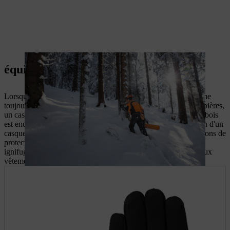
équipement de protection individuel
Lorsque vous travaillez avec une tronçonneuse en hiver, comme
toujours, portez
des vêtements de protection
, tels que des jambières,
un casque, des lunettes de protection et des gants. En hiver, le bois
est encore plus susceptible de se briser, de sorte que l'utilisation d'un
casque et d'une protection oculaire reste essentielle. Les pantalons de
protection d'hiver sont fabriqués avec des matériaux à la fois
ignifuges et résistants à l'eau et à la neige, offrant une option aux
vêtements de protection que vous porteriez normalement.