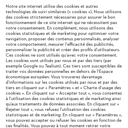
Notre site internet utilise des cookies et autres
technologies de suivi similaires (« cookies »). Nous utilisons
des cookies strictement nécessaires pour assurer le bon
fonctionnement de ce site internet qui ne nécessitent pas
votre consentement. En complément, nous utilisons des
cookies statistiques et de marketing pour optimiser votre
navigation, proposer des contenus personnalisés, analyser
votre comportement, mesurer l'efficacité des publicités,
personnaliser la publicité et créer des profils d'utilisateurs.
L'Entreprise
Ces cookies ne sont utilisés qu'avec votre consentement.
Les cookies sont utilisés par nous et par des tiers (par
exemple Google ou Tealium). Ces tiers sont susceptibles de
traiter vos données personnelles en dehors de l'Espace
économique européen. Vous trouverez davantage
Questions / Réponses
d’informations sur les cookies utilisés par nous et par des
tiers en cliquant sur « Paramètres » et « Charte d’usage des
cookies ». En cliquant sur « Accepter tout », vous consentez
à l'utilisation des cookies statistiques et de marketing ainsi
Service
qu’aux traitements de données associées. En cliquant sur «
VOTRE NAVIGATEUR INTERNET
Rejeter tout », vous refusez l'utilisation des cookies
N'EST PLUS PRIS EN CHARGE
statistiques et de marketing. En cliquant sur « Paramètres »,
vous pouvez accepter ou refuser les cookies en fonction de
ces finalités. Vous pouvez à tout moment retirer votre