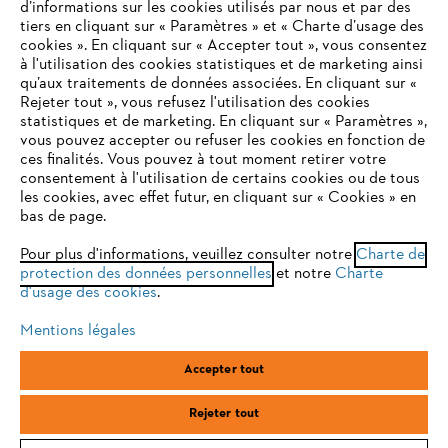
d’informations sur les cookies utilisés par nous et par des
tiers en cliquant sur « Paramètres » et « Charte d’usage des
cookies ». En cliquant sur « Accepter tout », vous consentez
à l'utilisation des cookies statistiques et de marketing ainsi
Service
qu’aux traitements de données associées. En cliquant sur «
VOTRE NAVIGATEUR INTERNET
Rejeter tout », vous refusez l'utilisation des cookies
N'EST PLUS PRIS EN CHARGE
statistiques et de marketing. En cliquant sur « Paramètres »,
vous pouvez accepter ou refuser les cookies en fonction de
ces finalités. Vous pouvez à tout moment retirer votre
consentement à l'utilisation de certains cookies ou de tous
Vous utilisez un navigateur Internet que nous ne prenons plus
les cookies, avec effet futur, en cliquant sur « Cookies » en
Conditions Générales de Vente
en charge, et certaines fonctionnalités de notre site ne
bas de page.
peuvent fonctionner correctement. Pour une utilisation
Politique de protection des données
optimale de notre site, nous vous recommandons de passer à
Pour plus d'informations, veuillez consulter notre
Charte de
protection des données personnelles
l'un des navigateurs suivants :
et notre
Charte
Mentions légales
Cookies
d'usage des cookies
.
Conditions de garantie
Informations juridiques
Mentions légales
firefox
chrome
Accepter tout
ANDREAS STIHL SAS, 1 rue des Epinettes, ZI Nord de Torcy, 77200
safari
edge
Torcy, France
Rejeter tout