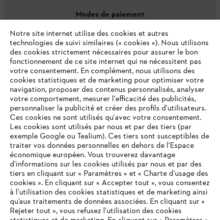
Modes de paiement
Notre site internet utilise des cookies et autres
technologies de suivi similaires (« cookies »). Nous utilisons
des cookies strictement nécessaires pour assurer le bon
fonctionnement de ce site internet qui ne nécessitent pas
votre consentement. En complément, nous utilisons des
cookies statistiques et de marketing pour optimiser votre
navigation, proposer des contenus personnalisés, analyser
votre comportement, mesurer l'efficacité des publicités,
personnaliser la publicité et créer des profils d'utilisateurs.
L'Entreprise
Ces cookies ne sont utilisés qu'avec votre consentement.
Les cookies sont utilisés par nous et par des tiers (par
exemple Google ou Tealium). Ces tiers sont susceptibles de
traiter vos données personnelles en dehors de l'Espace
économique européen. Vous trouverez davantage
Questions / Réponses
d’informations sur les cookies utilisés par nous et par des
tiers en cliquant sur « Paramètres » et « Charte d’usage des
cookies ». En cliquant sur « Accepter tout », vous consentez
à l'utilisation des cookies statistiques et de marketing ainsi
Service
qu’aux traitements de données associées. En cliquant sur «
VOTRE NAVIGATEUR INTERNET
Rejeter tout », vous refusez l'utilisation des cookies