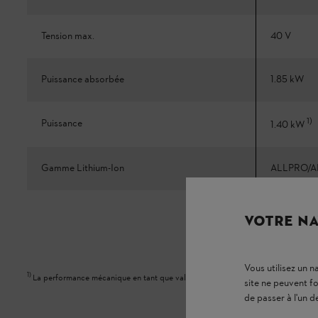
Tension max.
40 V
Puissance absorbée
1.85 kW
1
)
Puissance
1.40 kW
Gamme Lithium-Ion
ALLPRO/A
VOTRE NA
Vous utilisez un 
1
)
La performance mécanique en tant que valeur comparative à celle de l’équipe
site ne peuvent f
de passer à l'un d