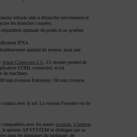
branche robuste aide à ébrancher précisément et
vacuer les branches coupées.
a répartition optimale du poids et au système
tification IPX4.
refroidissement optimal du moteur, pour une
e
Smart Connector 2 A
. Ce dernier permet de
pplication STIHL connected, et est
tte de machines.
00 min (version Entretien) / 60 min (version
.
contact avec le sol. La version Forestier est de
t compatibles avec les autres
produits
à batterie
ls, la gamme AP SYSTEM se distingue par sa
vées dans les domaines du jardinage, de