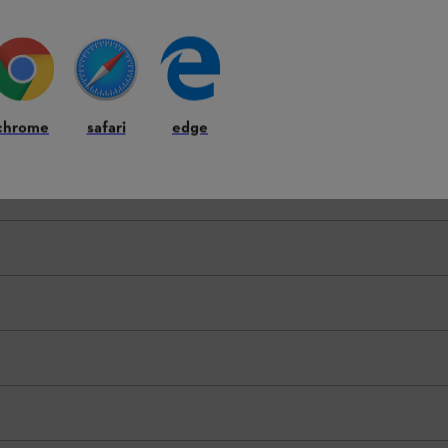
chrome
safari
edge