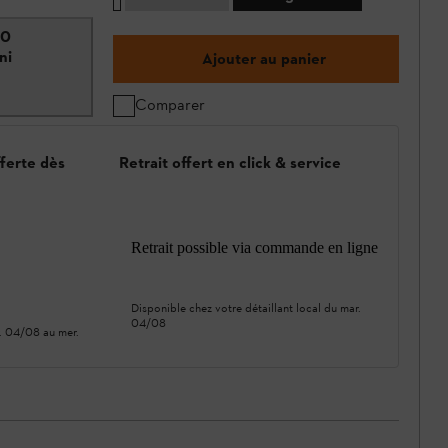
50
ni
Ajouter au panier
Comparer
fferte dès
Retrait offert en click & service
Retrait possible via commande en ligne
Disponible chez votre détaillant local du
mar.
04/08
. 04/08
au
mer.