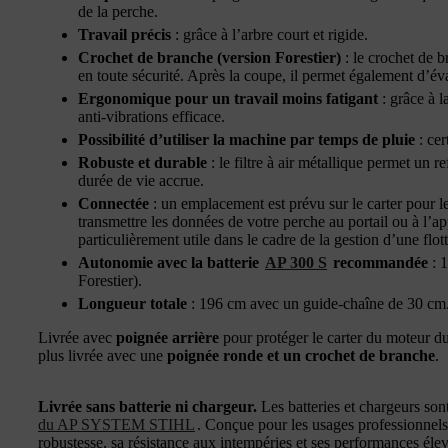
de la perche.
Travail précis
: grâce à l’arbre court et rigide.
Crochet de branche (version Forestier)
: le crochet de 
en toute sécurité. Après la coupe, il permet également d’é
Ergonomique pour un travail moins fatigant
: grâce à l
anti-vibrations efficace.
Possibilité d’utiliser la machine par temps de pluie
: cer
Robuste et durable
: le filtre à air métallique permet un 
durée de vie accrue.
Connectée
: un emplacement est prévu sur le carter pour l
transmettre les données de votre perche au portail ou à l’a
particulièrement utile dans le cadre de la gestion d’une flo
Autonomie avec la batterie
AP 300 S
recommandée
: 1
Forestier).
Longueur totale
: 196 cm avec un guide-chaîne de 30 cm
Livrée avec
poignée arrière
pour protéger le carter du moteur du 
plus livrée avec une
poignée ronde et un crochet de branche
.
Livrée sans batterie ni chargeur.
Les batteries et chargeurs son
du AP SYSTEM STIHL
. Conçue pour les usages professionne
robustesse, sa résistance aux intempéries et ses performances éle