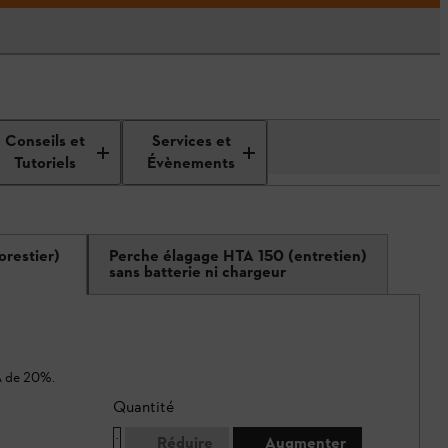
Conseils et
Services et
Tutoriels
Évènements
orestier)
Perche élagage HTA 150 (entretien)
sans batterie ni chargeur
A de 20%.
Quantité
Réduire
Augmenter