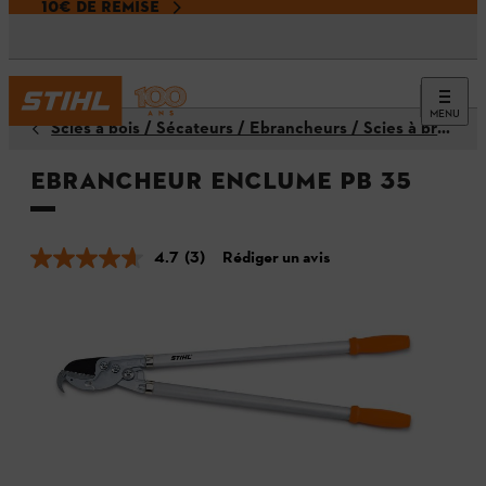
10€ DE REMISE
MENU
Scies à bois / Sécateurs / Ébrancheurs / Scies à branches
Ebrancheur enclume PB 35
4.7
(3)
Rédiger un avis