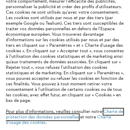
votre comportement, mesurer l'efficacité des publicités,
personnaliser la publicité et créer des profils d'utilisateurs.
L'Entreprise
Ces cookies ne sont utilisés qu'avec votre consentement.
Les cookies sont utilisés par nous et par des tiers (par
exemple Google ou Tealium). Ces tiers sont susceptibles de
traiter vos données personnelles en dehors de l'Espace
économique européen. Vous trouverez davantage
Questions / Réponses
d’informations sur les cookies utilisés par nous et par des
tiers en cliquant sur « Paramètres » et « Charte d’usage des
cookies ». En cliquant sur « Accepter tout », vous consentez
à l'utilisation des cookies statistiques et de marketing ainsi
Service
qu’aux traitements de données associées. En cliquant sur «
VOTRE NAVIGATEUR INTERNET
Rejeter tout », vous refusez l'utilisation des cookies
N'EST PLUS PRIS EN CHARGE
statistiques et de marketing. En cliquant sur « Paramètres »,
vous pouvez accepter ou refuser les cookies en fonction de
ces finalités. Vous pouvez à tout moment retirer votre
consentement à l'utilisation de certains cookies ou de tous
Vous utilisez un navigateur Internet que nous ne prenons plus
Conditions Générales de Vente
les cookies, avec effet futur, en cliquant sur « Cookies » en
en charge, et certaines fonctionnalités de notre site ne
bas de page.
peuvent fonctionner correctement. Pour une utilisation
Politique de protection des données
optimale de notre site, nous vous recommandons de passer à
Pour plus d'informations, veuillez consulter notre
Charte de
protection des données personnelles
l'un des navigateurs suivants :
et notre
Charte
Mentions légales
Cookies
d'usage des cookies
.