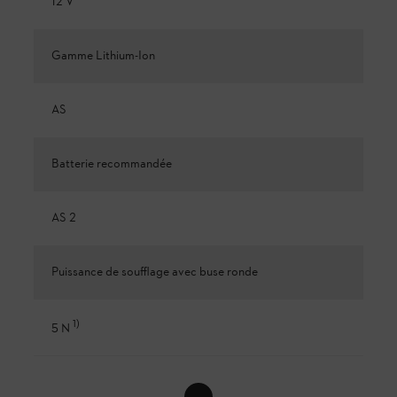
12 V
Gamme Lithium-Ion
AS
Batterie recommandée
AS 2
Puissance de soufflage avec buse ronde
1
)
5 N