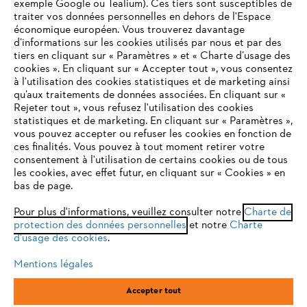
exemple Google ou Tealium). Ces tiers sont susceptibles de
traiter vos données personnelles en dehors de l'Espace
économique européen. Vous trouverez davantage
Questions / Réponses
d’informations sur les cookies utilisés par nous et par des
tiers en cliquant sur « Paramètres » et « Charte d’usage des
cookies ». En cliquant sur « Accepter tout », vous consentez
à l'utilisation des cookies statistiques et de marketing ainsi
Service
qu’aux traitements de données associées. En cliquant sur «
VOTRE NAVIGATEUR INTERNET
Rejeter tout », vous refusez l'utilisation des cookies
N'EST PLUS PRIS EN CHARGE
statistiques et de marketing. En cliquant sur « Paramètres »,
vous pouvez accepter ou refuser les cookies en fonction de
ces finalités. Vous pouvez à tout moment retirer votre
consentement à l'utilisation de certains cookies ou de tous
Vous utilisez un navigateur Internet que nous ne prenons plus
Conditions Générales de Vente
les cookies, avec effet futur, en cliquant sur « Cookies » en
en charge, et certaines fonctionnalités de notre site ne
bas de page.
peuvent fonctionner correctement. Pour une utilisation
Politique de protection des données
optimale de notre site, nous vous recommandons de passer à
Pour plus d'informations, veuillez consulter notre
Charte de
protection des données personnelles
l'un des navigateurs suivants :
et notre
Charte
Mentions légales
Cookies
d'usage des cookies
.
Conditions de garantie
Informations juridiques
Mentions légales
firefox
chrome
Accepter tout
ANDREAS STIHL SAS, 1 rue des Epinettes, ZI Nord de Torcy, 77200