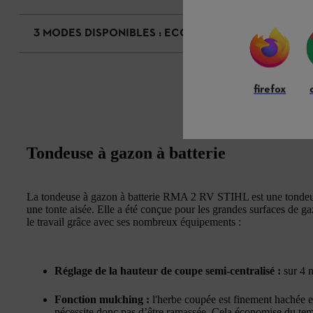
3 MODES DISPONIBLES : ECO, BOOST ET STANDARD
firefox
Tondeuse à gazon à batterie
La tondeuse à gazon à batterie RMA 2 RV STIHL est une tondeus
une tonte aisée. Elle a été conçue pour les grandes surfaces de ga
le travail grâce avec ses nombreux équipements :
Réglage de la hauteur de coupe semi-centralisé :
sur 4 n
Fonction mulching :
l'herbe coupée est finement hachée et
nécessite donc pas d’être ramassée. Cela économise du tem