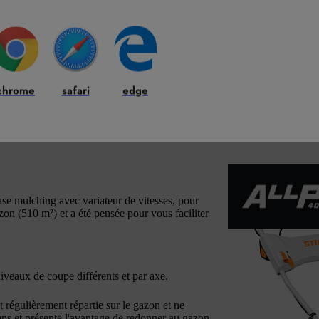
chrome
safari
edge
e mulching avec variateur de vitesses, pour
zon (510 m²) et a été pensée pour vous faciliter
iveaux de coupe différents et par axe.
 régulièrement répartie sur le gazon et ne
ps et présente l'avantage de redonner au gazon