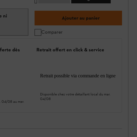
e ni
Ajouter au panier
Comparer
fferte dès
Retrait offert en click & service
Retrait possible via commande en ligne
Disponible chez votre détaillant local du
mar.
04/08
. 04/08
au
mer.