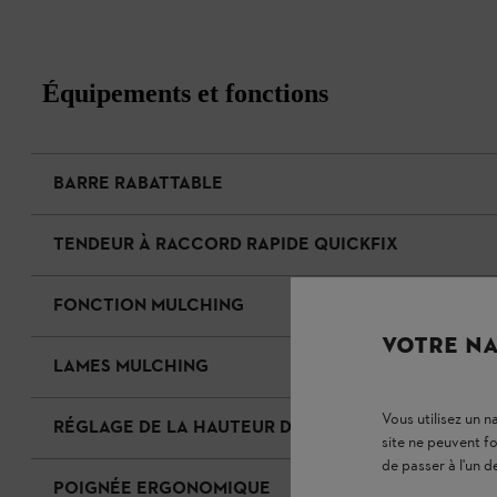
Équipements et fonctions
BARRE RABATTABLE
TENDEUR À RACCORD RAPIDE QUICKFIX
FONCTION MULCHING
VOTRE NA
LAMES MULCHING
Vous utilisez un 
RÉGLAGE DE LA HAUTEUR DE COUPE SUR CHAQUE 
site ne peuvent f
de passer à l'un d
POIGNÉE ERGONOMIQUE