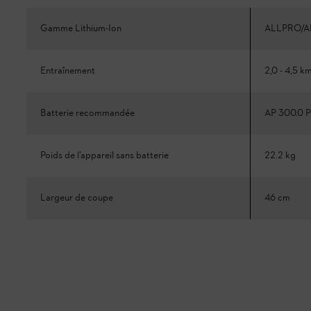
Gamme Lithium-Ion
ALLPRO/A
Entraînement
2,0 - 4,5 k
Batterie recommandée
AP 300.0 P
Poids de l’appareil sans batterie
22.2 kg
Largeur de coupe
46 cm