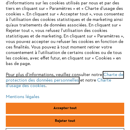
d’informations sur les cookies utilisés par nous et par des
tiers en cliquant sur « Paramètres » et « Charte d’usage des
cookies ». En cliquant sur « Accepter tout », vous consentez
à l'utilisation des cookies statistiques et de marketing ainsi
Service
qu’aux traitements de données associées. En cliquant sur «
VOTRE NAVIGATEUR INTERNET
Rejeter tout », vous refusez l'utilisation des cookies
N'EST PLUS PRIS EN CHARGE
statistiques et de marketing. En cliquant sur « Paramètres »,
vous pouvez accepter ou refuser les cookies en fonction de
ces finalités. Vous pouvez à tout moment retirer votre
consentement à l'utilisation de certains cookies ou de tous
Vous utilisez un navigateur Internet que nous ne prenons plus
Conditions Générales de Vente
les cookies, avec effet futur, en cliquant sur « Cookies » en
en charge, et certaines fonctionnalités de notre site ne
bas de page.
peuvent fonctionner correctement. Pour une utilisation
Politique de protection des données
optimale de notre site, nous vous recommandons de passer à
Pour plus d'informations, veuillez consulter notre
Charte de
protection des données personnelles
l'un des navigateurs suivants :
et notre
Charte
Mentions légales
Cookies
d'usage des cookies
.
Conditions de garantie
Informations juridiques
Mentions légales
firefox
chrome
Accepter tout
ANDREAS STIHL SAS, 1 rue des Epinettes, ZI Nord de Torcy, 77200
safari
edge
Torcy, France
Rejeter tout