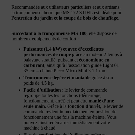
Recommandée aux utilisateurs particuliers et aux artisans,
la tronçonneuse thermique MS 172 STIHL est idéale pour
l’entretien du jardin et la coupe de bois de chauffage
.
Succédant à la tronçonneuse MS 180
, elle dispose de
nombreux équipements de confort :
Puissante (1.4 kW) et avec d’excellentes
performances de coupe
grâce au moteur 2-temps à
balayage stratifié, puissant et
économique en
carburant
, ainsi qu’à l’association guide Light 01
35 cm – chaîne Picco Micro Mini 3 1.1 mm.
Tronçonneuse légère et maniable
grâce à son
poids de 4.5 kg.
Facile d’utilisation
: le levier de commande
regroupe toutes les fonctions (démarrage,
fonctionnement, arrêt) et peut être
manié d’une
seule main
. Grâce à la
fonction d’arrêt
, le levier de
commande revient immédiatement en position de
fonctionnement une fois la machine éteinte. Vous
pouvez ainsi redémarrer immédiatement votre
machine à chaud.
Plus de
confort
lors de l’utilisation grâce au