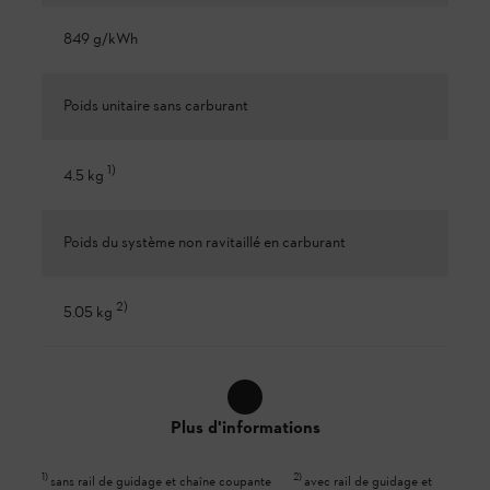
849 g/kWh
Poids unitaire sans carburant
1
)
4.5 kg
Poids du système non ravitaillé en carburant
2
)
5.05 kg
Plus d'informations
1
)
2
)
sans rail de guidage et chaîne coupante
avec rail de guidage et