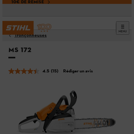
10€ DE REMISE
MENU
Tronçonneuses
MS 172
4.5
(15)
Rédiger un avis