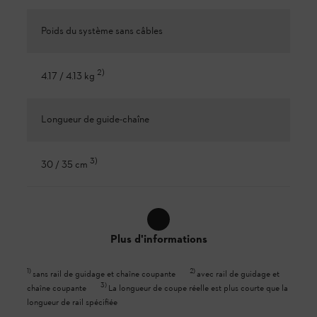
Poids du système sans câbles
2
)
4.17 / 4.13 kg
Longueur de guide-chaîne
3
)
30 / 35 cm
Plus d'informations
1
)
2
)
sans rail de guidage et chaîne coupante
avec rail de guidage et
3
)
chaîne coupante
La longueur de coupe réelle est plus courte que la
longueur de rail spécifiée