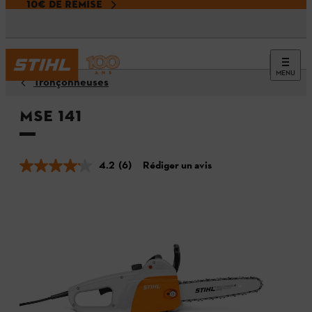
10€ DE REMISE
MENU
Tronçonneuses
MSE 141
4.2
(6)
Rédiger un avis