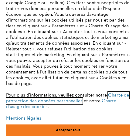
exemple Google ou Tealium). Ces tiers sont susceptibles de
traiter vos données personnelles en dehors de l'Espace
économique européen. Vous trouverez davantage
Questions / Réponses
d’informations sur les cookies utilisés par nous et par des
tiers en cliquant sur « Paramètres » et « Charte d’usage des
cookies ». En cliquant sur « Accepter tout », vous consentez
à l'utilisation des cookies statistiques et de marketing ainsi
Service
qu’aux traitements de données associées. En cliquant sur «
VOTRE NAVIGATEUR INTERNET
Rejeter tout », vous refusez l'utilisation des cookies
N'EST PLUS PRIS EN CHARGE
statistiques et de marketing. En cliquant sur « Paramètres »,
vous pouvez accepter ou refuser les cookies en fonction de
ces finalités. Vous pouvez à tout moment retirer votre
consentement à l'utilisation de certains cookies ou de tous
Vous utilisez un navigateur Internet que nous ne prenons plus
Conditions Générales de Vente
les cookies, avec effet futur, en cliquant sur « Cookies » en
en charge, et certaines fonctionnalités de notre site ne
bas de page.
peuvent fonctionner correctement. Pour une utilisation
Politique de protection des données
optimale de notre site, nous vous recommandons de passer à
Pour plus d'informations, veuillez consulter notre
Charte de
protection des données personnelles
l'un des navigateurs suivants :
et notre
Charte
Mentions légales
Cookies
d'usage des cookies
.
Conditions de garantie
Informations juridiques
Mentions légales
firefox
chrome
Accepter tout