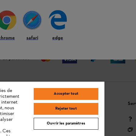
 ANS
LIVRAISON À DOMICILE OU CHEZ
RE
VOTRE REVENDEUR
chrome
safari
edge
 de paiement
ies de
Accepter tout
trictement
 internet
Questions / Réponses
Ser
t, nous
Rejeter tout
timiser
Moyens de paiement
nalyser
Ouvrir les paramètres
Livraison
s. Ces