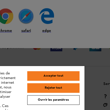
 ANS
LIVRAISON À DOMICILE OU CHEZ
RE
VOTRE REVENDEUR
chrome
safari
edge
 de paiement
ies de
Accepter tout
trictement
 internet
Questions / Réponses
Ser
t, nous
Rejeter tout
timiser
Moyens de paiement
nalyser
Ouvrir les paramètres
Livraison
s. Ces