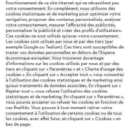
fonctionnement de ce site internet qui ne nécessitent pas
votre consentement. En complément, nous utilisons des
cookies statistiques et de marketing pour optimiser votre
navigation, proposer des contenus personnalisés, analyser
votre comportement, mesurer l'efficacité des publicités,
personnaliser la publicité et créer des profils d'utilisateurs.
Ces cookies ne sont utilisés qu'avec votre consentement.
Les cookies sont utilisés par nous et par des tiers (par
L'Entreprise
exemple Google ou Tealium). Ces tiers sont susceptibles de
traiter vos données personnelles en dehors de l'Espace
économique européen. Vous trouverez davantage
d’informations sur les cookies utilisés par nous et par des
Questions / Réponses
tiers en cliquant sur « Paramètres » et « Charte d’usage des
cookies ». En cliquant sur « Accepter tout », vous consentez
à l'utilisation des cookies statistiques et de marketing ainsi
qu’aux traitements de données associées. En cliquant sur «
VOTRE NAVIGATEUR INTERNET
Rejeter tout », vous refusez l'utilisation des cookies
Service
N'EST PLUS PRIS EN CHARGE
statistiques et de marketing. En cliquant sur « Paramètres »,
vous pouvez accepter ou refuser les cookies en fonction de
ces finalités. Vous pouvez à tout moment retirer votre
consentement à l'utilisation de certains cookies ou de tous
Vous utilisez un navigateur Internet que nous ne prenons plus
les cookies, avec effet futur, en cliquant sur « Cookies » en
en charge, et certaines fonctionnalités de notre site ne
bas de page.
Conditions Générales de Vente
peuvent fonctionner correctement. Pour une utilisation