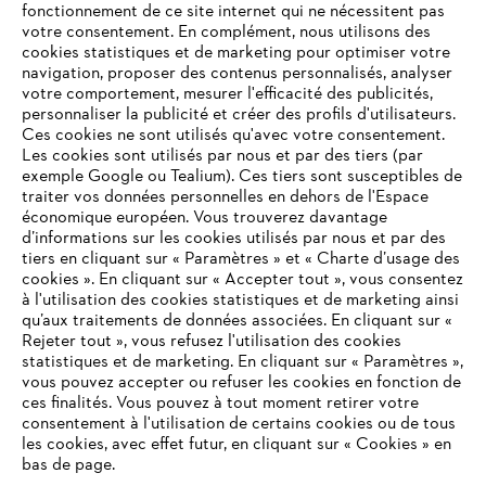
fonctionnement de ce site internet qui ne nécessitent pas
votre consentement. En complément, nous utilisons des
cookies statistiques et de marketing pour optimiser votre
navigation, proposer des contenus personnalisés, analyser
votre comportement, mesurer l'efficacité des publicités,
personnaliser la publicité et créer des profils d'utilisateurs.
Ces cookies ne sont utilisés qu'avec votre consentement.
Les cookies sont utilisés par nous et par des tiers (par
L'Entreprise
exemple Google ou Tealium). Ces tiers sont susceptibles de
traiter vos données personnelles en dehors de l'Espace
économique européen. Vous trouverez davantage
d’informations sur les cookies utilisés par nous et par des
Questions / Réponses
tiers en cliquant sur « Paramètres » et « Charte d’usage des
cookies ». En cliquant sur « Accepter tout », vous consentez
à l'utilisation des cookies statistiques et de marketing ainsi
qu’aux traitements de données associées. En cliquant sur «
VOTRE NAVIGATEUR INTERNET
Rejeter tout », vous refusez l'utilisation des cookies
Service
N'EST PLUS PRIS EN CHARGE
statistiques et de marketing. En cliquant sur « Paramètres »,
vous pouvez accepter ou refuser les cookies en fonction de
ces finalités. Vous pouvez à tout moment retirer votre
consentement à l'utilisation de certains cookies ou de tous
Vous utilisez un navigateur Internet que nous ne prenons plus
les cookies, avec effet futur, en cliquant sur « Cookies » en
en charge, et certaines fonctionnalités de notre site ne
bas de page.
Conditions Générales de Vente
peuvent fonctionner correctement. Pour une utilisation