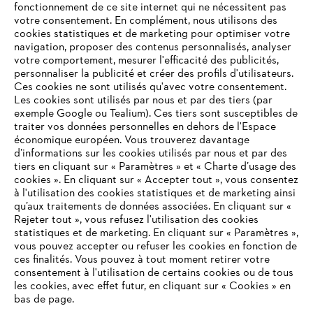
fonctionnement de ce site internet qui ne nécessitent pas
votre consentement. En complément, nous utilisons des
cookies statistiques et de marketing pour optimiser votre
navigation, proposer des contenus personnalisés, analyser
votre comportement, mesurer l'efficacité des publicités,
personnaliser la publicité et créer des profils d'utilisateurs.
Ces cookies ne sont utilisés qu'avec votre consentement.
Les cookies sont utilisés par nous et par des tiers (par
L'Entreprise
exemple Google ou Tealium). Ces tiers sont susceptibles de
traiter vos données personnelles en dehors de l'Espace
économique européen. Vous trouverez davantage
d’informations sur les cookies utilisés par nous et par des
Questions / Réponses
tiers en cliquant sur « Paramètres » et « Charte d’usage des
cookies ». En cliquant sur « Accepter tout », vous consentez
à l'utilisation des cookies statistiques et de marketing ainsi
qu’aux traitements de données associées. En cliquant sur «
VOTRE NAVIGATEUR INTERNET
Rejeter tout », vous refusez l'utilisation des cookies
Service
N'EST PLUS PRIS EN CHARGE
statistiques et de marketing. En cliquant sur « Paramètres »,
vous pouvez accepter ou refuser les cookies en fonction de
ces finalités. Vous pouvez à tout moment retirer votre
consentement à l'utilisation de certains cookies ou de tous
Vous utilisez un navigateur Internet que nous ne prenons plus
les cookies, avec effet futur, en cliquant sur « Cookies » en
en charge, et certaines fonctionnalités de notre site ne
bas de page.
Conditions Générales de Vente
peuvent fonctionner correctement. Pour une utilisation