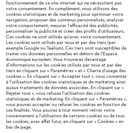
fonctionnement de ce site internet qui ne nécessitent pas
votre consentement. En complément, nous utilisons des
cookies statistiques et de marketing pour optimiser votre
navigation, proposer des contenus personnalisés, analyser
votre comportement, mesurer l'efficacité des publicités,
personnaliser la publicité et créer des profils d'utilisateurs.
Ces cookies ne sont utilisés qu'avec votre consentement.
Les cookies sont utilisés par nous et par des tiers (par
L'Entreprise
exemple Google ou Tealium). Ces tiers sont susceptibles de
traiter vos données personnelles en dehors de l'Espace
économique européen. Vous trouverez davantage
d’informations sur les cookies utilisés par nous et par des
Questions / Réponses
tiers en cliquant sur « Paramètres » et « Charte d’usage des
cookies ». En cliquant sur « Accepter tout », vous consentez
à l'utilisation des cookies statistiques et de marketing ainsi
qu’aux traitements de données associées. En cliquant sur «
VOTRE NAVIGATEUR INTERNET
Rejeter tout », vous refusez l'utilisation des cookies
Service
N'EST PLUS PRIS EN CHARGE
statistiques et de marketing. En cliquant sur « Paramètres »,
vous pouvez accepter ou refuser les cookies en fonction de
ces finalités. Vous pouvez à tout moment retirer votre
consentement à l'utilisation de certains cookies ou de tous
Vous utilisez un navigateur Internet que nous ne prenons plus
les cookies, avec effet futur, en cliquant sur « Cookies » en
en charge, et certaines fonctionnalités de notre site ne
bas de page.
Conditions Générales de Vente
peuvent fonctionner correctement. Pour une utilisation