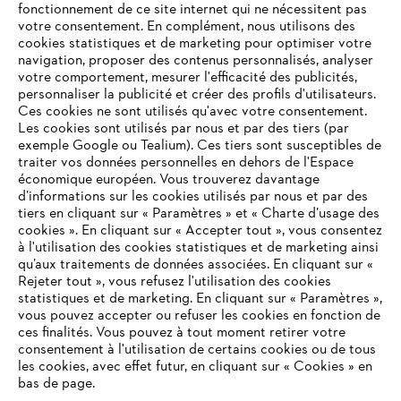
fonctionnement de ce site internet qui ne nécessitent pas
votre consentement. En complément, nous utilisons des
cookies statistiques et de marketing pour optimiser votre
navigation, proposer des contenus personnalisés, analyser
votre comportement, mesurer l'efficacité des publicités,
personnaliser la publicité et créer des profils d'utilisateurs.
Ces cookies ne sont utilisés qu'avec votre consentement.
Les cookies sont utilisés par nous et par des tiers (par
L'Entreprise
exemple Google ou Tealium). Ces tiers sont susceptibles de
traiter vos données personnelles en dehors de l'Espace
économique européen. Vous trouverez davantage
d’informations sur les cookies utilisés par nous et par des
Questions / Réponses
tiers en cliquant sur « Paramètres » et « Charte d’usage des
cookies ». En cliquant sur « Accepter tout », vous consentez
à l'utilisation des cookies statistiques et de marketing ainsi
qu’aux traitements de données associées. En cliquant sur «
VOTRE NAVIGATEUR INTERNET
Rejeter tout », vous refusez l'utilisation des cookies
Service
N'EST PLUS PRIS EN CHARGE
statistiques et de marketing. En cliquant sur « Paramètres »,
vous pouvez accepter ou refuser les cookies en fonction de
ces finalités. Vous pouvez à tout moment retirer votre
consentement à l'utilisation de certains cookies ou de tous
Vous utilisez un navigateur Internet que nous ne prenons plus
les cookies, avec effet futur, en cliquant sur « Cookies » en
en charge, et certaines fonctionnalités de notre site ne
bas de page.
Conditions Générales de Vente
peuvent fonctionner correctement. Pour une utilisation