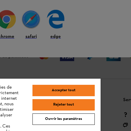
 ANS
LIVRAISON À DOMICILE OU CHEZ
RE
VOTRE REVENDEUR
chrome
safari
edge
 de paiement
ies de
Accepter tout
trictement
 internet
Questions / Réponses
Ser
t, nous
Rejeter tout
timiser
Moyens de paiement
nalyser
Ouvrir les paramètres
Livraison
s. Ces